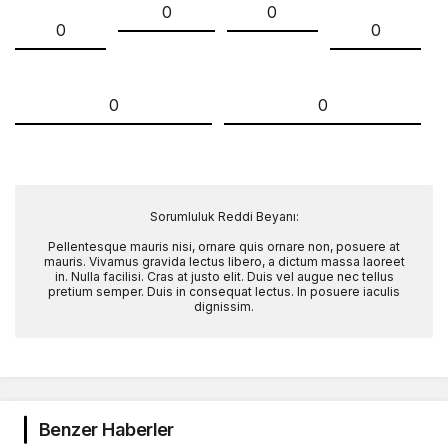
0
0
0
0
0
0
Sorumluluk Reddi Beyanı:
Pellentesque mauris nisi, ornare quis ornare non, posuere at
mauris. Vivamus gravida lectus libero, a dictum massa laoreet
in. Nulla facilisi. Cras at justo elit. Duis vel augue nec tellus
pretium semper. Duis in consequat lectus. In posuere iaculis
dignissim.
Benzer Haberler