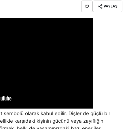
PAYLAŞ
t sembolü olarak kabul edilir. Dişler de güçlü bir
ellikle karşıdaki kişinin gücünü veya zayıflığını
görmek, belki de yaşamınızdaki bazı enerjileri