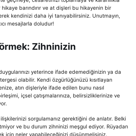
 hikaye barındırır ve at dişleri bu hikayenin bir
erek kendinizi daha iyi tanıyabilirsiniz. Unutmayın,
tıcı mesajlarla doludur!
Görmek: Zihninizin
 duygularınızı yeterince ifade edemediğinizin ya da
stergesi olabilir. Kendi özgürlüğünüzü kısıtlayan
nize, atın dişleriyle ifade edilen bunu nasıl
leşimi, içsel çatışmalarınıza, belirsizliklerinize ve
yor.
lişkilerinizi sorgulamanız gerektiğini de anlatır. Belki
in etmiyor ve bu durum zihninizi meşgul ediyor. Rüyadan
k için neler yapabileceğinizi düşünmelisiniz.