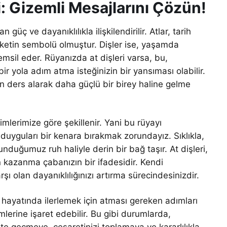
i: Gizemli Mesajlarını Çözün!
üç ve dayanıklılıkla ilişkilendirilir. Atlar, tarih
ketin sembolü olmuştur. Dişler ise, yaşamda
emsil eder. Rüyanızda at dişleri varsa, bu,
ir yola adım atma isteğinizin bir yansıması olabilir.
n ders alarak daha güçlü bir birey haline gelme
mlerimize göre şekillenir. Yani bu rüyayı
duyguları bir kenara bırakmak zorundayız. Sıklıkla,
duğumuz ruh haliyle derin bir bağ taşır. At dişleri,
n kazanma çabanızın bir ifadesidir. Kendi
şı olan dayanıklılığınızı artırma sürecindesinizdir.
in hayatında ilerlemek için atması gereken adımları
lerine işaret edebilir. Bu gibi durumlarda,
ete geçmeye, cesaretinizi toplamaya ve kararlılıkla