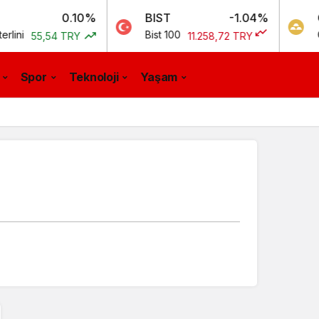
0.10%
BIST
-1.04%
GR. ALTIN
Bist 100
Gram Altın
54 TRY
11.258,72 TRY
Spor
Teknoloji
Yaşam