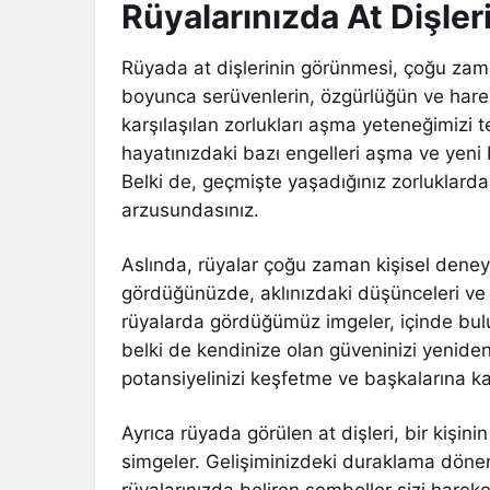
Rüyalarınızda At Dişler
Rüyada at dişlerinin görünmesi, çoğu zaman g
boyunca serüvenlerin, özgürlüğün ve hare
karşılaşılan zorlukları aşma yeteneğimizi t
hayatınızdaki bazı engelleri aşma ve yeni b
Belki de, geçmişte yaşadığınız zorluklarda
arzusundasınız.
Aslında, rüyalar çoğu zaman kişisel deneyi
gördüğünüzde, aklınızdaki düşünceleri ve 
rüyalarda gördüğümüz imgeler, içinde bulun
belki de kendinize olan güveninizi yenide
potansiyelinizi keşfetme ve başkalarına kar
Ayrıca rüyada görülen at dişleri, bir kişin
simgeler. Gelişiminizdeki duraklama dönem
rüyalarınızda beliren semboller sizi harek