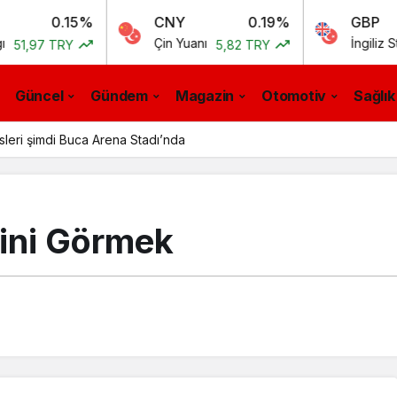
.15%
CNY
0.19%
GBP
Çin Yuanı
İngiliz Sterlini
RY
5,82 TRY
55,
Güncel
Gündem
Magazin
Otomotiv
Sağlık
sleri şimdi Buca Arena Stadı’nda
ini Görmek​