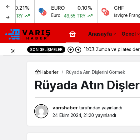
21%
EURO
0.10%
CHF
0
Euro
İsviçre Frangı
Y
48,55 TRY
51,97 T
Anasayfa
Genel
11:03
Zumba ve pilates der
SON GELIŞMELER
0
Haberler
Rüyada Atın Dişlerini Görmek​
Rüyada Atın Dişler
varishaber
tarafından yayınlandı
24 Ekim 2024, 21:20
yayınlandı