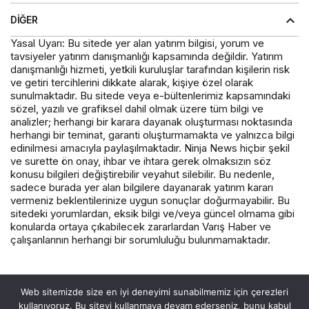
DIĞER
Yasal Uyarı: Bu sitede yer alan yatırım bilgisi, yorum ve
tavsiyeler yatırım danışmanlığı kapsamında değildir. Yatırım
danışmanlığı hizmeti, yetkili kuruluşlar tarafından kişilerin risk
ve getiri tercihlerini dikkate alarak, kişiye özel olarak
sunulmaktadır. Bu sitede veya e-bültenlerimiz kapsamındaki
sözel, yazılı ve grafiksel dahil olmak üzere tüm bilgi ve
analizler; herhangi bir karara dayanak oluşturması noktasında
herhangi bir teminat, garanti oluşturmamakta ve yalnızca bilgi
edinilmesi amacıyla paylaşılmaktadır. Ninja News hiçbir şekil
ve surette ön onay, ihbar ve ihtara gerek olmaksızın söz
konusu bilgileri değiştirebilir veyahut silebilir. Bu nedenle,
sadece burada yer alan bilgilere dayanarak yatırım kararı
vermeniz beklentilerinize uygun sonuçlar doğurmayabilir. Bu
sitedeki yorumlardan, eksik bilgi ve/veya güncel olmama gibi
konularda ortaya çıkabilecek zararlardan Varış Haber ve
çalışanlarının herhangi bir sorumluluğu bulunmamaktadır.
© Telif Hakkı 2026, Tüm Hakları Saklıdır.
Web sitemizde size en iyi deneyimi sunabilmemiz için çerezleri
kullanıyoruz. Bu siteyi kullanmaya devam ederseniz, bunu kabul