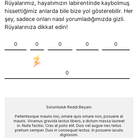
Rüyalarımız, hayatımızın labirentinde kaybolmuş
hissettiğimiz anlarda bile bize yol gösterebilir. Her
şey, sadece onları nasıl yorumladığımızda gizli.
Rüyalarınıza dikkat edin!
0
0
0
0
0
0
Sorumluluk Reddi Beyanı:
Pellentesque mauris nisi, ornare quis ornare non, posuere at
mauris. Vivamus gravida lectus libero, a dictum massa laoreet
in. Nulla facilisi. Cras at justo elit. Duis vel augue nec tellus
pretium semper. Duis in consequat lectus. In posuere iaculis
dignissim.