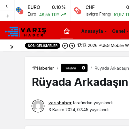
EURO
0.10%
CHF
0.15%
Euro
İsviçre Frangı
48,55 TRY
51,97 TRY
Anasayfa
Genel
17:13
2026 PUBG Mobile Wor
SON GELIŞMELER
0
Haberler
Rüyada Arkadaşını
Yaşam
Rüyada Arkadaşını
varishaber
tarafından yayınlandı
3 Kasım 2024, 07:45
yayınlandı