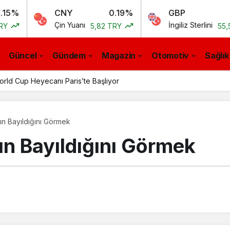
CNY
0.19%
GBP
0.10
Çin Yuanı
İngiliz Sterlini
5,82 TRY
55,54 TRY
Güncel
Gündem
Magazin
Otomotiv
Sağlık
ld Cup Heyecanı Paris’te Başlıyor
n Bayıldığını Görmek​
n Bayıldığını Görmek​