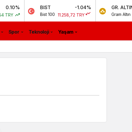
%
BIST
-1.04%
GR. ALTIN
Bist 100
Gram Altın
11.258,72 TRY
5.012,
Spor
Teknoloji
Yaşam