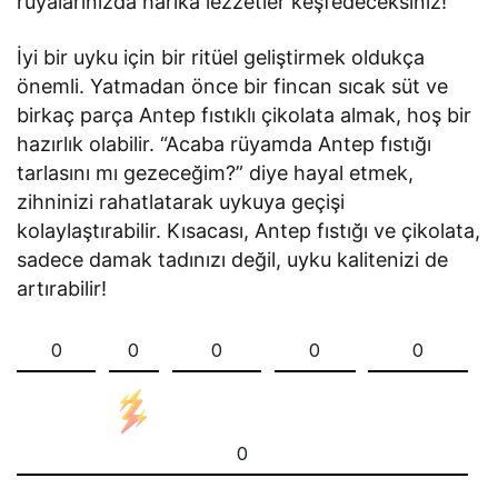
rüyalarınızda harika lezzetler keşfedeceksiniz!
İyi bir uyku için bir ritüel geliştirmek oldukça
önemli. Yatmadan önce bir fincan sıcak süt ve
birkaç parça Antep fıstıklı çikolata almak, hoş bir
hazırlık olabilir. “Acaba rüyamda Antep fıstığı
tarlasını mı gezeceğim?” diye hayal etmek,
zihninizi rahatlatarak uykuya geçişi
kolaylaştırabilir. Kısacası, Antep fıstığı ve çikolata,
sadece damak tadınızı değil, uyku kalitenizi de
artırabilir!
0
0
0
0
0
0