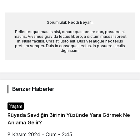
Sorumluluk Reddi Beyanı:
Pellentesque mauris nisi, ornare quis ornare non, posuere at
mauris. Vivamus gravida lectus libero, a dictum massa laoreet
in. Nulla facilisi. Cras at justo elit. Duis vel augue nec tellus
pretium semper. Duis in consequat lectus. In posuere iaculis
dignissim.
Benzer Haberler
Yaşam
Rüyada Sevdiğin Birinin Yüzünde Yara Görmek Ne
Anlama Gelir?
8 Kasım 2024 - Cum - 2:45