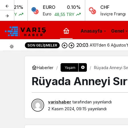
1%
EURO
0.10%
CHF
0.
Euro
İsviçre Frangı
48,55 TRY
51,97 TR
Anasayfa
Genel
20:03
A101’den 6 Ağustos’t
SON GELIŞMELER
0
Haberler
Rüyada Anneyi Sır
Yaşam
Rüyada Anneyi Sır
varishaber
tarafından yayınlandı
2 Kasım 2024, 09:15
yayınlandı