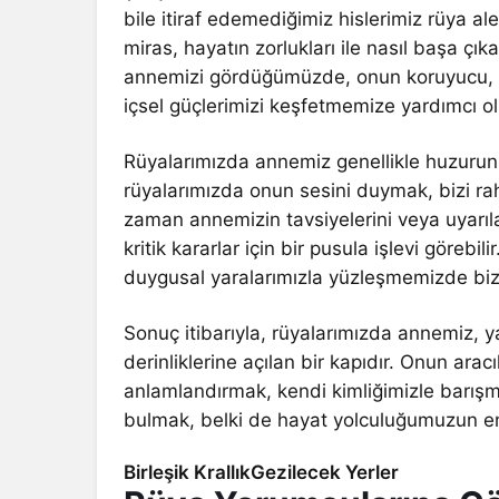
bile itiraf edemediğimiz hislerimiz rüya al
miras, hayatın zorlukları ile nasıl başa çı
annemizi gördüğümüzde, onun koruyucu, de
içsel güçlerimizi keşfetmemize yardımcı ol
Rüyalarımızda annemiz genellikle huzurun,
rüyalarımızda onun sesini duymak, bizi rah
zaman annemizin tavsiyelerini veya uyarıl
kritik kararlar için bir pusula işlevi göreb
duygusal yaralarımızla yüzleşmemizde bizl
Sonuç itibarıyla, rüyalarımızda annemiz, y
derinliklerine açılan bir kapıdır. Onun arac
anlamlandırmak, kendi kimliğimizle barışma
bulmak, belki de hayat yolculuğumuzun en 
Birleşik KrallıkGezilecek Yerler