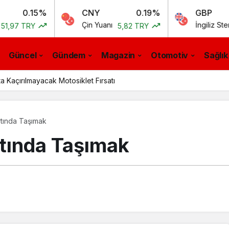
15%
CNY
0.19%
GBP
Çin Yuanı
İngiliz Sterlini
Y
5,82 TRY
55,54
Güncel
Gündem
Magazin
Otomotiv
Sağlık
a Kaçırılmayacak Motosiklet Fırsatı
tında Taşımak​
tında Taşımak​