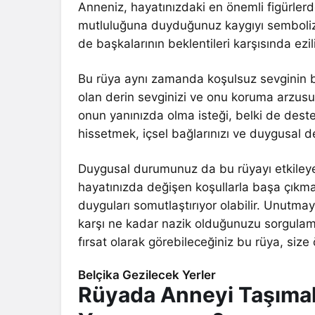
Anneniz, hayatınızdaki en önemli figürler
mutluluğuna duyduğunuz kaygıyı sembolize 
de başkalarının beklentileri karşısında ez
Bu rüya aynı zamanda koşulsuz sevginin bir
olan derin sevginizi ve onu koruma arzusun
onun yanınızda olma isteği, belki de destek
hissetmek, içsel bağlarınızı ve duygusal der
Duygusal durumunuz da bu rüyayı etkileyeb
hayatınızda değişen koşullarla başa çıkma
duyguları somutlaştırıyor olabilir. Unutmayı
karşı ne kadar nazik olduğunuzu sorgulaman
fırsat olarak görebileceğiniz bu rüya, size 
Belçika Gezilecek Yerler
Rüyada Anneyi Taşımak