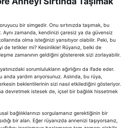
re Anneyi Sırtında Taşımak
koruyucu bir simgedir. Onu sırtınızda taşımak, bu
lir. Aynı zamanda, kendinizi çaresiz ya da güvensiz
llarında olma isteğinizi yansıtıyor olabilir. Peki, bu
de tetikler mi? Kesinlikle! Rüyanız, belki de
eşme zamanının geldiğini göstererek sizi zorlayabilir.
tınızdaki sorumlulukların ağırlığını da ifade eder.
 şu anda yardım arıyorsunuz. Aslında, bu rüya,
kesin beklentilerinin sizi nasıl etkilediğini gösteriyor.
a devretmek istesek de, içsel bir bağlılık hissetmek
al bağlılıklarınızı sorgulamanız gerektiğinin bir
sıdığı bir alan. Eğer rüyanızda annenizi taşıyorsanız,
yıflığını incelemeye başlamanın tam zamanı olabilir.