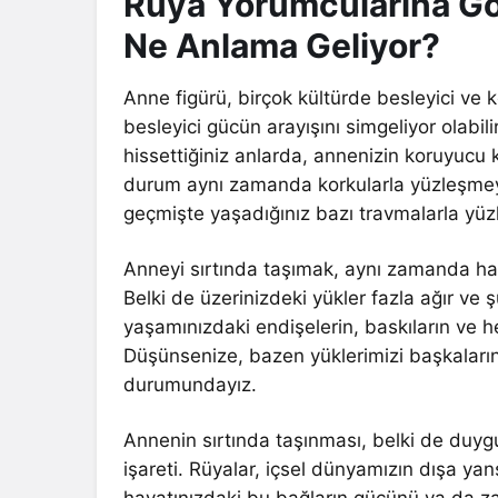
Rüya Yorumcularına Gö
Ne Anlama Geliyor?
Anne figürü, birçok kültürde besleyici ve 
besleyici gücün arayışını simgeliyor olabi
hissettiğiniz anlarda, annenizin koruyucu ko
durum aynı zamanda korkularla yüzleşmeyi 
geçmişte yaşadığınız bazı travmalarla yüzl
Anneyi sırtında taşımak, aynı zamanda haya
Belki de üzerinizdeki yükler fazla ağır ve
yaşamınızdaki endişelerin, baskıların ve her
Düşünsenize, bazen yüklerimizi başkaların
durumundayız.
Annenin sırtında taşınması, belki de duygus
işareti. Rüyalar, içsel dünyamızın dışa yan
hayatınızdaki bu bağların gücünü ya da za