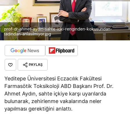
prof-dr-ahmet-aydin-sahte-icki-renginden-kokusundan-
tadindan-anlasilmiyor.jpg
PAYLAŞ
Yeditepe Üniversitesi Eczacılık Fakültesi
Farmasötik Toksikoloji ABD Başkanı Prof. Dr.
Ahmet Aydın, sahte içkiye karşı uyarılarda
bulunarak, zehirlenme vakalarında neler
yapılması gerektiğini anlattı.