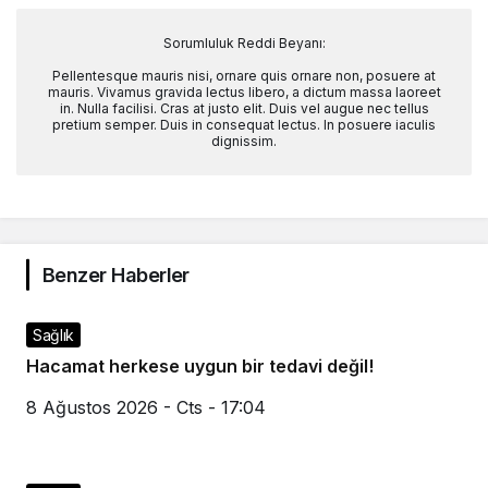
Sorumluluk Reddi Beyanı:
Pellentesque mauris nisi, ornare quis ornare non, posuere at
mauris. Vivamus gravida lectus libero, a dictum massa laoreet
in. Nulla facilisi. Cras at justo elit. Duis vel augue nec tellus
pretium semper. Duis in consequat lectus. In posuere iaculis
dignissim.
Benzer Haberler
Sağlık
Hacamat herkese uygun bir tedavi değil!
8 Ağustos 2026 - Cts - 17:04