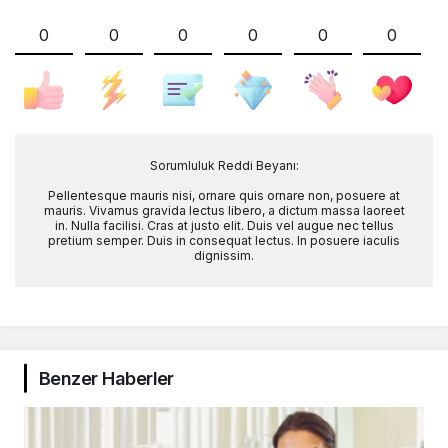
0
0
0
0
0
0
Sorumluluk Reddi Beyanı:
Pellentesque mauris nisi, ornare quis ornare non, posuere at
mauris. Vivamus gravida lectus libero, a dictum massa laoreet
in. Nulla facilisi. Cras at justo elit. Duis vel augue nec tellus
pretium semper. Duis in consequat lectus. In posuere iaculis
dignissim.
Benzer Haberler