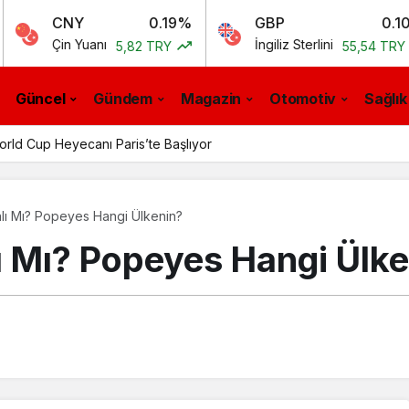
CNY
0.19%
GBP
0.10%
Çin Yuanı
İngiliz Sterlini
5,82 TRY
55,54 TRY
Güncel
Gündem
Magazin
Otomotiv
Sağlık
Büyük Dönüşüm
alı Mı? Popeyes Hangi Ülkenin?
lı Mı? Popeyes Hangi Ülk