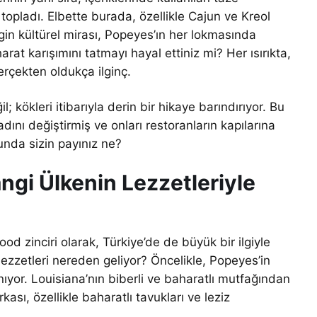
opladı. Elbette burada, özellikle Cajun ve Kreol
gin kültürel mirası, Popeyes’ın her lokmasında
arat karışımını tatmayı hayal ettiniz mi? Her ısırıkta,
erçekten oldukça ilginç.
 kökleri itibarıyla derin bir hikaye barındırıyor. Bu
ını değiştirmiş ve onları restoranların kapılarına
unda sizin payınız ne?
ngi Ülkenin Lezzetleriyle
d zinciri olarak, Türkiye’de de büyük bir ilgiyle
lezzetleri nereden geliyor? Öncelikle, Popeyes’in
nıyor. Louisiana’nın biberli ve baharatlı mutfağından
ası, özellikle baharatlı tavukları ve leziz