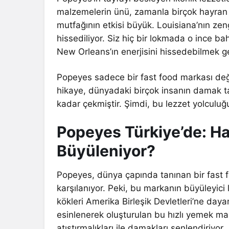
malzemelerin ünü, zamanla birçok hayran t
mutfağının etkisi büyük. Louisiana’nın zen
hissediliyor. Siz hiç bir lokmada o ince bah
New Orleans’ın enerjisini hissedebilmek g
Popeyes sadece bir fast food markası değil;
hikaye, dünyadaki birçok insanın damak tad
kadar çekmiştir. Şimdi, bu lezzet yolculuğ
Popeyes Türkiye’de: Ha
Büyüleniyor?
Popeyes, dünya çapında tanınan bir fast foo
karşılanıyor. Peki, bu markanın büyüleyici 
kökleri Amerika Birleşik Devletleri’ne daya
esinlenerek oluşturulan bu hızlı yemek mark
atıştırmalıkları ile damakları şenlendiriyor.