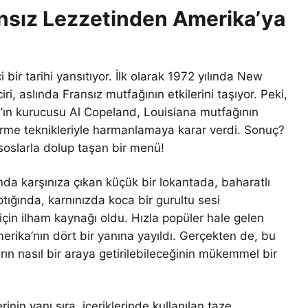
ansız Lezzetinden Amerika’ya
bir tarihi yansıtıyor. İlk olarak 1972 yılında New
ri, aslında Fransız mutfağının etkilerini taşıyor. Peki,
’ın kurucusu Al Copeland, Louisiana mutfağının
işirme teknikleriyle harmanlamaya karar verdi. Sonuç?
soslarla dolup taşan bir menü!
a karşınıza çıkan küçük bir lokantada, baharatlı
tığında, karnınızda koca bir gurultu sesi
için ilham kaynağı oldu. Hızla popüler hale gelen
erika’nın dört bir yanına yayıldı. Gerçekten de, bu
rın nasıl bir araya getirilebileceğinin mükemmel bir
inin yanı sıra, içeriklerinde kullanılan taze