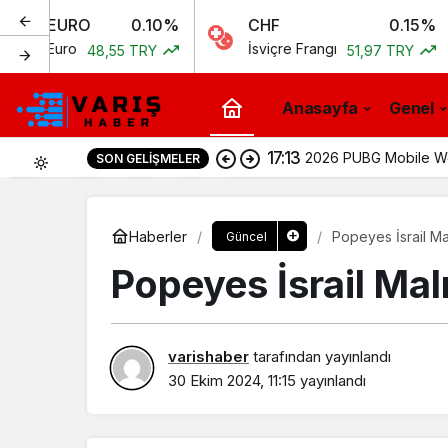
URO
0.10%
CHF
0.15%
uro
İsviçre Frangı
48,55 TRY
51,97 TRY
Anasayfa
Genel
17:04
DEÜ Hastanesinde 
SON GELIŞMELER
0
Haberler
Popeyes İsrail M
Güncel
Popeyes İsrail Ma
varishaber
tarafından yayınlandı
30 Ekim 2024, 11:15
yayınlandı