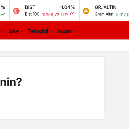
BIST
-1.04%
GR. ALTIN
0.23
Bist 100
Gram Altın
11.258,72 TRY
5.012,06 TRY
Spor
Teknoloji
Yaşam
enin?