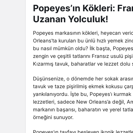
Popeyes’ın Kökleri: Fr
Uzanan Yolculuk!
Popeyes markasının kökleri, heyecan verici 
Orleans’ta kurulan bu ünlü hızlı yemek zinci
bu nasıl mümkün oldu? İlk başta, Popeyes
zengin ve çeşitli tatlarını Fransız usulü p
Kızarmış tavuk, baharatlar ve lezzet dolu 
Düşünsenize, o dönemde her sokak arasınd
tavuk ve taze pişirilmiş ekmek kokusu çarp
yankılanıyordu. İşte bu, Popeyes’ı kurmak 
lezzetleri, sadece New Orleans’a değil, Am
markanın başarısı, baharatın ve yerel tatla
örneğini sunuyor.
Popeyes’ın tayfayı besleyen ikonik lezzetler