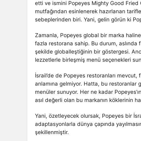
etti ve ismini Popeyes Mighty Good Fried C
mutfağından esinlenerek hazırlanan tarif
sebeplerinden biri. Yani, gelin görün ki Po
Zamanla, Popeyes global bir marka haline
fazla restorana sahip. Bu durum, aslında fa
şekilde globalleştiğinin bir göstergesi. A
lezzetlerle birleşmiş menü seçenekleri su
İsrail’de de Popeyes restoranları mevcut,
anlamına gelmiyor. Hatta, bu restoranlar g
menüler sunuyor. Her ne kadar Popeyes’ın u
asıl değerli olan bu markanın köklerinin ha
Yani, özetleyecek olursak, Popeyes bir İsrail
adaptasyonlarla dünya çapında yayılmasın
şekillenmiştir.