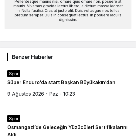
Pellentesque mauris nisi, ornare quis ornare non, posuere at
mauris. Vivamus gravida lectus libero, a dictum massa laoreet
in. Nulla facilisi. Cras at justo elit. Duis vel augue nec tellus
pretium semper. Duis in consequat lectus. In posuere iaculis
dignissim.
Benzer Haberler
Spor
Süper Enduro’da start Başkan Büyükakın’dan
9 Ağustos 2026 - Paz - 10:23
Spor
Osmangazi’de Geleceğin Yüzücüleri Sertifikalarını
Aldı