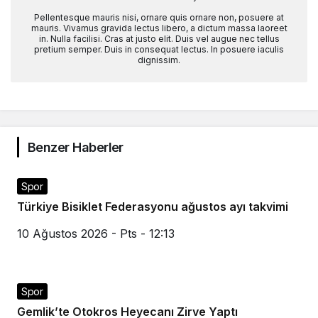
Pellentesque mauris nisi, ornare quis ornare non, posuere at
mauris. Vivamus gravida lectus libero, a dictum massa laoreet
in. Nulla facilisi. Cras at justo elit. Duis vel augue nec tellus
pretium semper. Duis in consequat lectus. In posuere iaculis
dignissim.
Benzer Haberler
Spor
Türkiye Bisiklet Federasyonu ağustos ayı takvimi
10 Ağustos 2026 - Pts - 12:13
Spor
Gemlik’te Otokros Heyecanı Zirve Yaptı