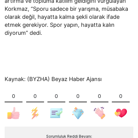
artırma ve topluma katılım geldiğini vurgulayan
Korkmaz, “Sporu sadece bir yarışma, müsabaka
olarak değil, hayatta kalma şekli olarak ifade
etmek gerekiyor. Spor yapın, hayatta kalın
diyorum” dedi.
Kaynak: (BYZHA) Beyaz Haber Ajansı
0
0
0
0
0
0
Sorumluluk Reddi Beyanı: