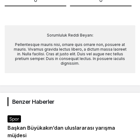
0
0
Sorumluluk Reddi Beyanı:
Pellentesque mauris nisi, ornare quis ornare non, posuere at
mauris. Vivamus gravida lectus libero, a dictum massa laoreet
in. Nulla facilisi. Cras at justo elit. Duis vel augue nec tellus
pretium semper. Duis in consequat lectus. In posuere iaculis
dignissim.
Benzer Haberler
Spor
Başkan Büyükakın’dan uluslararası yarışma
müjdesi