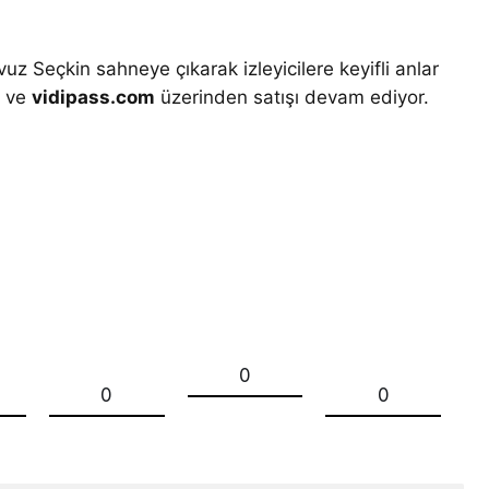
 Seçkin sahneye çıkarak izleyicilere keyifli anlar
i ve
vidipass.com
üzerinden satışı devam ediyor.
0
0
0