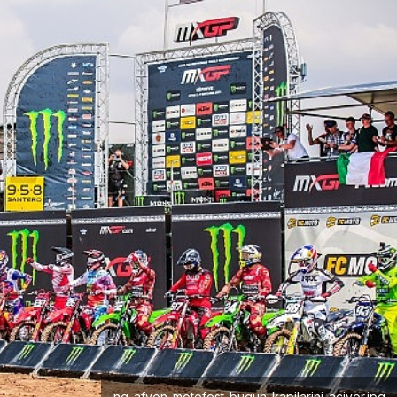
ng-afyon-motofest-bugun-kapilarini-aciyor.jpg