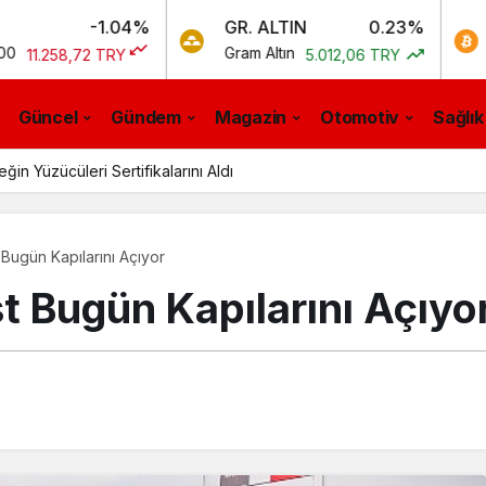
-1.04%
GR. ALTIN
0.23%
BTC
Gram Altın
Bitcoin
,72 TRY
5.012,06 TRY
0
Güncel
Gündem
Magazin
Otomotiv
Sağlık
n Yüzücüleri Sertifikalarını Aldı
Bugün Kapılarını Açıyor
 Bugün Kapılarını Açıyo