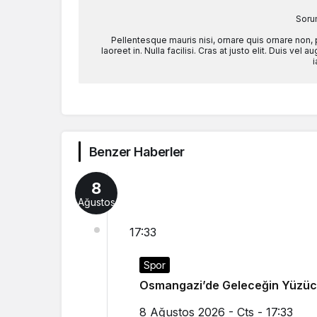
Soru
Pellentesque mauris nisi, ornare quis ornare non,
laoreet in. Nulla facilisi. Cras at justo elit. Duis ve
i
Benzer Haberler
8
Ağustos
17:33
Spor
Osmangazi’de Geleceğin Yüzücüle
8 Ağustos 2026 - Cts - 17:33