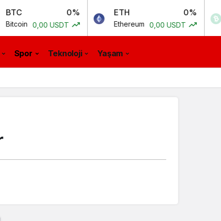
0%
ETH
0%
BCH
Ethereum
Bitcoin 
,00 USDT
0,00 USDT
Spor
Teknoloji
Yaşam
r