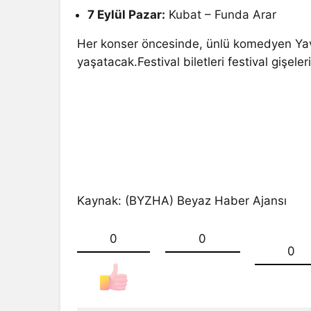
7 Eylül Pazar:
Kubat – Funda Arar
Her konser öncesinde, ünlü komedyen Yavuz
yaşatacak.Festival biletleri festival gişeler
Kaynak: (BYZHA) Beyaz Haber Ajansı
0
0
0