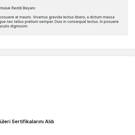
mluluk Reddi Beyanı:
 posuere at mauris. Vivamus gravida lectus libero, a dictum massa
l augue nec tellus pretium semper. Duis in consequat lectus. In posuere
aculis dignissim.
ri Sertifikalarını Aldı