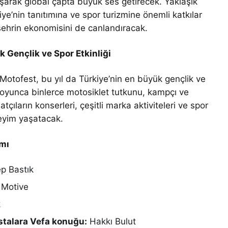
aşarak global çapta büyük ses getirecek. Yaklaşık
ye’nin tanıtımına ve spor turizmine önemli katkılar
ehrin ekonomisini de canlandıracak.
 Gençlik ve Spor Etkinliği
otofest, bu yıl da Türkiye’nin en büyük gençlik ve
 boyunca binlerce motosiklet tutkunu, kampçı ve
tçıların konserleri, çeşitli marka aktiviteleri ve spor
eneyim yaşatacak.
mı
p Bastık
 Motive
k
stalara Vefa konuğu:
Hakkı Bulut