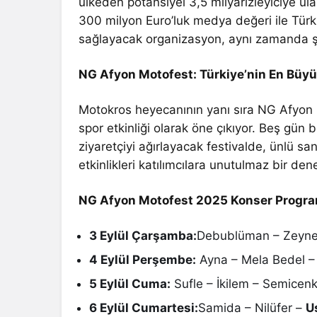
ülkeden potansiyel 3,5 milyarizleyiciye ul
300 milyon Euro’luk medya değeri ile Türki
sağlayacak organizasyon, aynı zamanda ş
NG Afyon Motofest: Türkiye’nin En Büyük
Motokros heyecanının yanı sıra NG Afyon M
spor etkinliği olarak öne çıkıyor. Beş gün
ziyaretçiyi ağırlayacak festivalde, ünlü sana
etkinlikleri katılımcılara unutulmaz bir d
NG Afyon Motofest 2025 Konser Progra
3 Eylül Çarşamba:
Debublüman – Zeyne
4 Eylül Perşembe:
Ayna – Mela Bedel –
5 Eylül Cuma:
Sufle – İkilem – Semicen
6 Eylül Cumartesi:
Samida – Nilüfer –
U