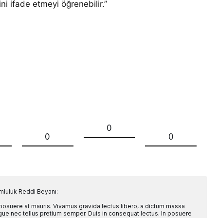
i ifade etmeyi öğrenebilir.”
0
0
0
mluluk Reddi Beyanı:
 posuere at mauris. Vivamus gravida lectus libero, a dictum massa
l augue nec tellus pretium semper. Duis in consequat lectus. In posuere