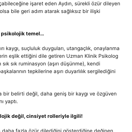
çabileceğine işaret eden Aydın, sürekli özür dileyen
olsa bile geri adım atarak sağlıksız bir ilişki
 psikolojik temel…
şırı kaygı, suçluluk duyguları, utangaçlık, onaylanma
ilerin eşlik ettiğini dile getiren Uzman Klinik Psikolog
in sık sık ruminasyon (aşırı düşünme), kendi
şkalarının tepkilerine aşırı duyarlılık sergilediğini
 bir belirti değil, daha geniş bir kaygı ve özgüven
nı yaptı.
ik değil, cinsiyet rolleriyle ilgili!
la daha fazla özür dilediğini gösterdiğine değinen