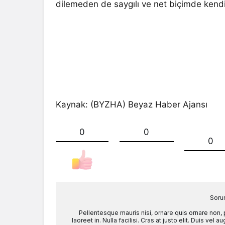
dilemeden de saygılı ve net biçimde kendin
Kaynak: (BYZHA) Beyaz Haber Ajansı
0
0
0
Soru
Pellentesque mauris nisi, ornare quis ornare non,
laoreet in. Nulla facilisi. Cras at justo elit. Duis ve