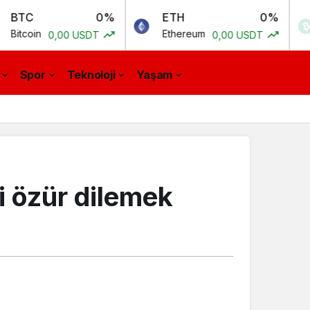
0%
ETH
0%
BCH
Ethereum
Bitcoin 
,00 USDT
0,00 USDT
Spor
Teknoloji
Yaşam
i özür dilemek