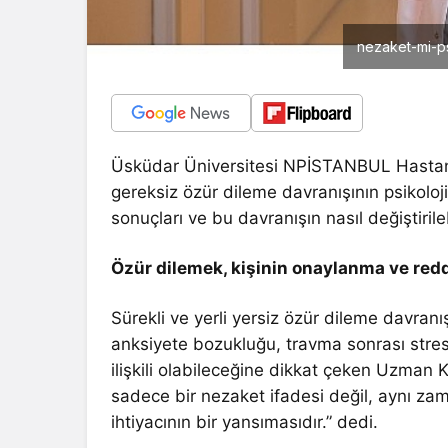
nezaket-mi-ps
Üsküdar Üniversitesi NPİSTANBUL Hastane
gereksiz özür dileme davranışının psikoloji
sonuçları ve bu davranışın nasıl değiştiril
Özür dilemek, kişinin onaylanma ve redd
Sürekli ve yerli yersiz özür dileme davranı
anksiyete bozukluğu, travma sonrası stres 
ilişkili olabileceğine dikkat çeken Uzman 
sadece bir nezaket ifadesi değil, aynı z
ihtiyacının bir yansımasıdır.” dedi.