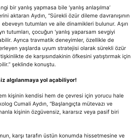
angi bir yanlış yapmasa bile ‘yanlış anlaşılma’
lerini aktaran Aydın, “Sürekli özür dileme davranışının
beveyn tutumları ve aile dinamikleri bulunur. Aşırı
eyn tutumları, çocuğun ‘yanlış yaparsam sevgiyi
bilir. Ayrıca travmatik deneyimler, özellikle de
erleyen yaşlarda uyum stratejisi olarak sürekli özür
tişkinlikte de karşısındakinin öfkesini yatıştırmak için
lir.” şeklinde konuştu.
z algılanmaya yol açabiliyor!
hem kişinin kendisi hem de çevresi için yorucu hale
kolog Cumali Aydın, “Başlangıçta mütevazı ve
manla kişinin özgüvensiz, kararsız veya pasif biri
umun, karşı tarafın üstün konumda hissetmesine ve