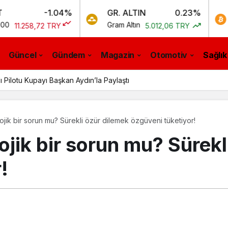
-1.04%
GR. ALTIN
0.23%
BTC
Gram Altın
Bitcoin
72 TRY
5.012,06 TRY
0
Güncel
Gündem
Magazin
Otomotiv
Sağlık
ı Pilotu Kupayı Başkan Aydın’la Paylaştı
ojik bir sorun mu? Sürekli özür dilemek özgüveni tüketiyor!
ojik bir sorun mu? Sürekl
!