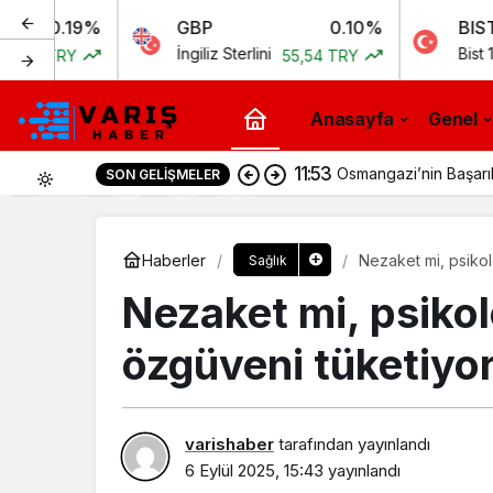
%
GBP
0.10%
BIST
İngiliz Sterlini
Bist 100
55,54 TRY
11.258,
Anasayfa
Genel
11:53
Osmangazi’nin Başarıl
SON GELIŞMELER
0
Haberler
Nezaket mi, psikol
Sağlık
Nezaket mi, psikol
özgüveni tüketiyor
varishaber
tarafından yayınlandı
6 Eylül 2025, 15:43
yayınlandı