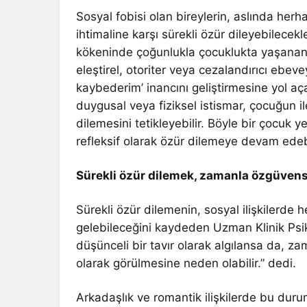
Sosyal fobisi olan bireylerin, aslında herh
ihtimaline karşı sürekli özür dileyebilecek
kökeninde çoğunlukla çocuklukta yaşanan e
eleştirel, otoriter veya cezalandırıcı ebev
kaybederim’ inancını geliştirmesine yol aça
duygusal veya fiziksel istismar, çocuğun il
dilemesini tetikleyebilir. Böyle bir çocuk ye
refleksif olarak özür dilemeye devam edebi
Sürekli özür dilemek, zamanla özgüvensi
Sürekli özür dilemenin, sosyal ilişkilerde 
gelebileceğini kaydeden Uzman Klinik Psi
düşünceli bir tavır olarak algılansa da, za
olarak görülmesine neden olabilir.” dedi.
Arkadaşlık ve romantik ilişkilerde bu dur