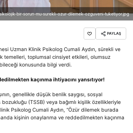
ikolojik-bir-sorun-mu-surekli-ozur-dilemek-ozguveni-tuketiyor.jpg
PAYLAŞ
si Uzman Klinik Psikolog Cumali Aydın, sürekli ve
k temelleri, toplumsal cinsiyet etkileri, olumsuz
ebileceği konusunda bilgi verdi.
edilmekten kaçınma ihtiyacını yansıtıyor!
şının, genellikle düşük benlik saygısı, sosyal
bozukluğu (TSSB) veya bağımlı kişilik özellikleriyle
Klinik Psikolog Cumali Aydın, “Özür dilemek burada
amanda kişinin onaylanma ve reddedilmekten kaçınma