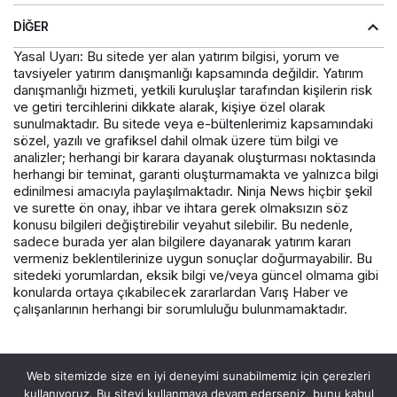
DIĞER
Yasal Uyarı: Bu sitede yer alan yatırım bilgisi, yorum ve
tavsiyeler yatırım danışmanlığı kapsamında değildir. Yatırım
danışmanlığı hizmeti, yetkili kuruluşlar tarafından kişilerin risk
ve getiri tercihlerini dikkate alarak, kişiye özel olarak
sunulmaktadır. Bu sitede veya e-bültenlerimiz kapsamındaki
sözel, yazılı ve grafiksel dahil olmak üzere tüm bilgi ve
analizler; herhangi bir karara dayanak oluşturması noktasında
herhangi bir teminat, garanti oluşturmamakta ve yalnızca bilgi
edinilmesi amacıyla paylaşılmaktadır. Ninja News hiçbir şekil
ve surette ön onay, ihbar ve ihtara gerek olmaksızın söz
konusu bilgileri değiştirebilir veyahut silebilir. Bu nedenle,
sadece burada yer alan bilgilere dayanarak yatırım kararı
vermeniz beklentilerinize uygun sonuçlar doğurmayabilir. Bu
sitedeki yorumlardan, eksik bilgi ve/veya güncel olmama gibi
konularda ortaya çıkabilecek zararlardan Varış Haber ve
çalışanlarının herhangi bir sorumluluğu bulunmamaktadır.
© Telif Hakkı 2026, Tüm Hakları Saklıdır.
Web sitemizde size en iyi deneyimi sunabilmemiz için çerezleri
kullanıyoruz. Bu siteyi kullanmaya devam ederseniz, bunu kabul