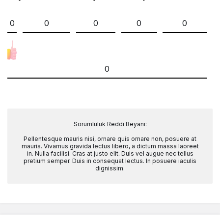
0
0
0
0
0
0
Sorumluluk Reddi Beyanı:
Pellentesque mauris nisi, ornare quis ornare non, posuere at
mauris. Vivamus gravida lectus libero, a dictum massa laoreet
in. Nulla facilisi. Cras at justo elit. Duis vel augue nec tellus
pretium semper. Duis in consequat lectus. In posuere iaculis
dignissim.