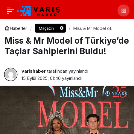
Haberler
Miss & Mr Model of
Magazin
Türkiye’de Taçlar
Miss & Mr Model of Türkiye’de
Sahiplerini Buldu!
Taçlar Sahiplerini Buldu!
varishaber
tarafından yayınlandı
15 Eylül 2025, 01:46
yayınlandı