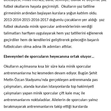
Belediyesi, Milas merkez, Bafa, Selimiye, Güllük ve Beçin’de yaz
futbol okullarını hayata geçirmişti. Okulların yaz tatiline
girmesinin ardından başlayan kurslara yoğun katılım oldu.
2013-2014-2015-2016-2017 doğumlu çocukların yer aldığı yaz
futbol okulunda minik sporcular antrenörlerinin verdiği
talimatları harfiyen uygulayarak hem yaz tatillerini eğlenerek
geçirdiler hem de kendilerini geliştirerek geleceğin başarılı
futbolcuları olma adına ilk adımları attılar.
Ebeveynleri de sporcuların heyecanına ortak oluyor…
Okulların açılmasına kısa bir süre kala minik sporcular
antrenmanlarına hız kesmeden devam ediyor. Bugün Şehit
Metin Özcan Stadyumu’nda gerçekleşen antrenmanda pas
çalışmaları, alanda kurulan istasyonlarda top hakimiyeti
çalışmaları yapan minik sporcular çift kale maç ile
antrenmanlarını noktaladılar. Ailelerin de sporcuları yalnız
bırakmayarak antrenmanlarını takip ettiği kurslarda