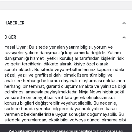
HABERLER
DIĞER
Yasal Uyarı: Bu sitede yer alan yatırım bilgisi, yorum ve
tavsiyeler yatırım danışmanlığı kapsamında değildir. Yatırım
danışmanlığı hizmeti, yetkili kuruluşlar tarafından kişilerin risk
ve getiri tercihlerini dikkate alarak, kişiye özel olarak
sunulmaktadır. Bu sitede veya e-bültenlerimiz kapsamındaki
sözel, yazılı ve grafiksel dahil olmak üzere tüm bilgi ve
analizler; herhangi bir karara dayanak oluşturması noktasında
herhangi bir teminat, garanti oluşturmamakta ve yalnızca bilgi
edinilmesi amacıyla paylaşılmaktadır. Ninja News hiçbir şekil
ve surette ön onay, ihbar ve ihtara gerek olmaksızın söz
konusu bilgileri değiştirebilir veyahut silebilir. Bu nedenle,
sadece burada yer alan bilgilere dayanarak yatırım kararı
vermeniz beklentilerinize uygun sonuçlar doğurmayabilir. Bu
sitedeki yorumlardan, eksik bilgi ve/veya güncel olmama gibi
konularda ortaya çıkabilecek zararlardan Varış Haber ve
çalışanlarının herhangi bir sorumluluğu bulunmamaktadır.
Web sitemizde size en iyi deneyimi sunabilmemiz için çerezleri