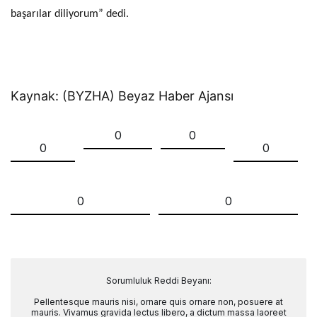
başarılar diliyorum” dedi.
Kaynak: (BYZHA) Beyaz Haber Ajansı
0
0
0
0
0
0
Sorumluluk Reddi Beyanı:
Pellentesque mauris nisi, ornare quis ornare non, posuere at
mauris. Vivamus gravida lectus libero, a dictum massa laoreet