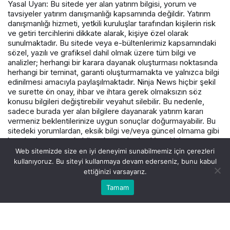
Yasal Uyarı: Bu sitede yer alan yatırım bilgisi, yorum ve
tavsiyeler yatırım danışmanlığı kapsamında değildir. Yatırım
danışmanlığı hizmeti, yetkili kuruluşlar tarafından kişilerin risk
ve getiri tercihlerini dikkate alarak, kişiye özel olarak
sunulmaktadır. Bu sitede veya e-bültenlerimiz kapsamındaki
sözel, yazılı ve grafiksel dahil olmak üzere tüm bilgi ve
analizler; herhangi bir karara dayanak oluşturması noktasında
herhangi bir teminat, garanti oluşturmamakta ve yalnızca bilgi
edinilmesi amacıyla paylaşılmaktadır. Ninja News hiçbir şekil
ve surette ön onay, ihbar ve ihtara gerek olmaksızın söz
konusu bilgileri değiştirebilir veyahut silebilir. Bu nedenle,
sadece burada yer alan bilgilere dayanarak yatırım kararı
vermeniz beklentilerinize uygun sonuçlar doğurmayabilir. Bu
sitedeki yorumlardan, eksik bilgi ve/veya güncel olmama gibi
konularda ortaya çıkabilecek zararlardan Varış Haber ve
çalışanlarının herhangi bir sorumluluğu bulunmamaktadır.
Web sitemizde size en iyi deneyimi sunabilmemiz için çerezleri
kullanıyoruz. Bu siteyi kullanmaya devam ederseniz, bunu kabul
ettiğinizi varsayarız.
© Telif Hakkı 2026, Tüm Hakları Saklıdır.
Tamam
Akış
Hesabım
Canlı Borsa
Anasayfa