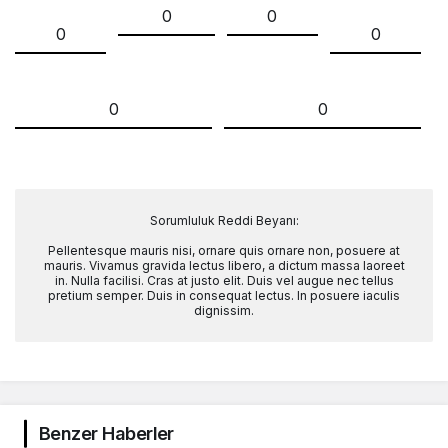
0
0
0
0
0
0
Sorumluluk Reddi Beyanı:
Pellentesque mauris nisi, ornare quis ornare non, posuere at
mauris. Vivamus gravida lectus libero, a dictum massa laoreet
in. Nulla facilisi. Cras at justo elit. Duis vel augue nec tellus
pretium semper. Duis in consequat lectus. In posuere iaculis
dignissim.
Benzer Haberler