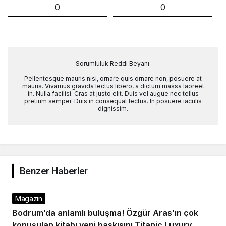
0
0
Sorumluluk Reddi Beyanı:
Pellentesque mauris nisi, ornare quis ornare non, posuere at
mauris. Vivamus gravida lectus libero, a dictum massa laoreet
in. Nulla facilisi. Cras at justo elit. Duis vel augue nec tellus
pretium semper. Duis in consequat lectus. In posuere iaculis
dignissim.
Benzer Haberler
Magazin
Bodrum’da anlamlı buluşma! Özgür Aras’ın çok
konuşulan kitabı yeni baskısını Titanic Luxury