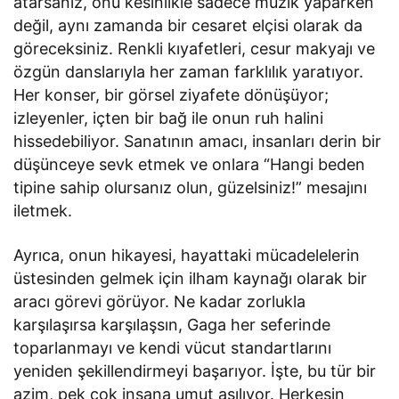
atarsanız, onu kesinlikle sadece müzik yaparken
değil, aynı zamanda bir cesaret elçisi olarak da
göreceksiniz. Renkli kıyafetleri, cesur makyajı ve
özgün danslarıyla her zaman farklılık yaratıyor.
Her konser, bir görsel ziyafete dönüşüyor;
izleyenler, içten bir bağ ile onun ruh halini
hissedebiliyor. Sanatının amacı, insanları derin bir
düşünceye sevk etmek ve onlara “Hangi beden
tipine sahip olursanız olun, güzelsiniz!” mesajını
iletmek.
Ayrıca, onun hikayesi, hayattaki mücadelelerin
üstesinden gelmek için ilham kaynağı olarak bir
aracı görevi görüyor. Ne kadar zorlukla
karşılaşırsa karşılaşsın, Gaga her seferinde
toparlanmayı ve kendi vücut standartlarını
yeniden şekillendirmeyi başarıyor. İşte, bu tür bir
azim, pek çok insana umut aşılıyor. Herkesin