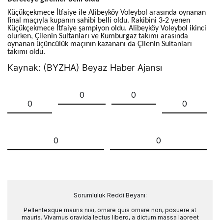
Küçükçekmece İtfaiye ile Alibeyköy Voleybol arasında oynanan
final maçıyla kupanın sahibi belli oldu. Rakibini 3-2 yenen
Küçükçekmece İtfaiye şampiyon oldu. Alibeyköy Voleybol ikinci
olurken, Çilenin Sultanları ve Kumburgaz takımı arasında
oynanan üçüncülük maçının kazananı da Çilenin Sultanları
takımı oldu.
Kaynak: (BYZHA) Beyaz Haber Ajansı
0
0
0
0
0
0
Sorumluluk Reddi Beyanı:
Pellentesque mauris nisi, ornare quis ornare non, posuere at
mauris. Vivamus gravida lectus libero, a dictum massa laoreet