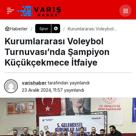
Haberler
Kurumlararası Voleybol
Spor
Turnuvası’nda Şampiyon
Kurumlararası Voleybol
Küçükçekmece İtfaiye
Turnuvası’nda Şampiyon
Küçükçekmece İtfaiye
varishaber
tarafından yayınlandı
23 Aralık 2024, 11:57
yayınlandı