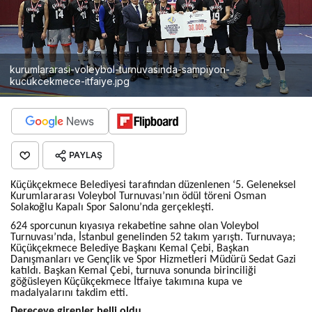
kurumlararasi-voleybol-turnuvasinda-sampiyon-
kucukcekmece-itfaiye.jpg
PAYLAŞ
Küçükçekmece Belediyesi tarafından düzenlenen ‘5. Geleneksel
Kurumlararası Voleybol Turnuvası’nın ödül töreni Osman
Solakoğlu Kapalı Spor Salonu’nda gerçekleşti.
624 sporcunun kıyasıya rekabetine sahne olan Voleybol
Turnuvası’nda, İstanbul genelinden 52 takım yarıştı. Turnuvaya;
Küçükçekmece Belediye Başkanı Kemal Çebi, Başkan
Danışmanları ve Gençlik ve Spor Hizmetleri Müdürü Sedat Gazi
katıldı. Başkan Kemal Çebi, turnuva sonunda birinciliği
göğüsleyen Küçükçekmece İtfaiye takımına kupa ve
madalyalarını takdim etti.
Dereceye girenler belli oldu