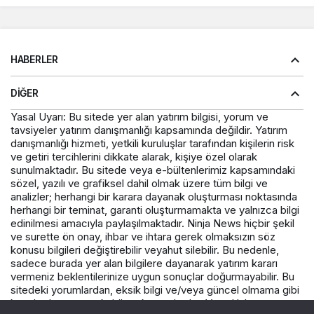
HABERLER
DIĞER
Yasal Uyarı: Bu sitede yer alan yatırım bilgisi, yorum ve
tavsiyeler yatırım danışmanlığı kapsamında değildir. Yatırım
danışmanlığı hizmeti, yetkili kuruluşlar tarafından kişilerin risk
ve getiri tercihlerini dikkate alarak, kişiye özel olarak
sunulmaktadır. Bu sitede veya e-bültenlerimiz kapsamındaki
sözel, yazılı ve grafiksel dahil olmak üzere tüm bilgi ve
analizler; herhangi bir karara dayanak oluşturması noktasında
herhangi bir teminat, garanti oluşturmamakta ve yalnızca bilgi
edinilmesi amacıyla paylaşılmaktadır. Ninja News hiçbir şekil
ve surette ön onay, ihbar ve ihtara gerek olmaksızın söz
konusu bilgileri değiştirebilir veyahut silebilir. Bu nedenle,
sadece burada yer alan bilgilere dayanarak yatırım kararı
vermeniz beklentilerinize uygun sonuçlar doğurmayabilir. Bu
sitedeki yorumlardan, eksik bilgi ve/veya güncel olmama gibi
konularda ortaya çıkabilecek zararlardan Varış Haber ve