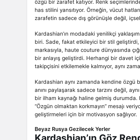
özgü bir zarafet katıyor. Renk seçimlerind
has stilini yansıtıyor. Örneğin, vücut hatla
zarafetin sadece dış görünüşle değil, içsel 
Kardashian’ın modadaki yenilikçi yaklaşımı
biri. Sade, fakat etkileyici bir stil gelişti
markasıyla, haute couture dünyasında çığır 
bir anlayış geliştirdi. Herhangi bir davet 
takipçisini etkilemekle kalmıyor, aynı za
Kardashian aynı zamanda kendine özgü bir
anını paylaşarak sadece tarzını değil, aynı 
bir ilham kaynağı haline gelmiş durumda. K
“Özgün olmaktan korkmayın” mesajı veriyor. 
geliştirmeleri için bir motivasyon sağlıyor.
Beyaz Rusya Gezilecek Yerler
Kardashian’ın Göz Reng