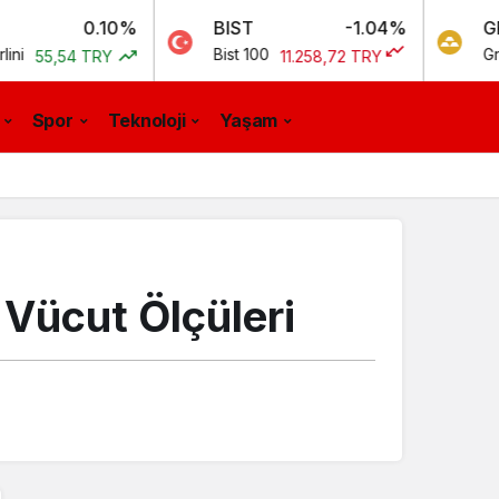
0.10%
BIST
-1.04%
GR. ALTIN
Bist 100
Gram Altın
4 TRY
11.258,72 TRY
5
Spor
Teknoloji
Yaşam
 Vücut Ölçüleri