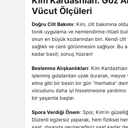
Kim Kardashian: Göz Alı
Vücut Ölçüleri
Doğru Cilt Bakımı
: Kim, cilt bakımına ol
tonik uygulama ve nemlendirme ritüeli bulunu
onun en büyük kozlarından biri. Kendi cilt
sağlıklı ve canlı görünmesini sağlıyor. Bu
kadar basit; sonuç hüsran!
Beslenme Alışkanlıkları
: Kim Kardashian 
işlenmiş gıdalardan uzak durarak, meyve ve 
elma gibi bir besin bir gün “merhaba” d
vücudunu daha iyi hissetmesine yardımcı ol
bir yaşamla başlar.
Spora Verdiği Önem
: Spor, Kim’in güzelli
Düzenli egzersiz yaparak, hem fiziksel hem
saat, dışarıda geçireceğiniz saat kadar de