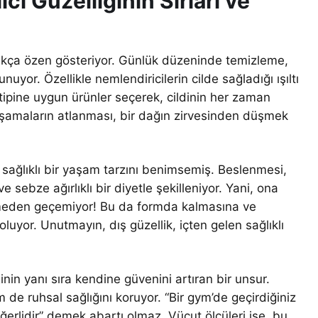
cı Güzelliğinin Sırları ve
dukça özen gösteriyor. Günlük düzeninde temizleme,
yor. Özellikle nemlendiricilerin cilde sağladığı ışıltı
 tipine uygun ürünler seçerek, cildinin her zaman
 aşamaların atlanması, bir dağın zirvesinden düşmek
sağlıklı bir yaşam tarzını benimsemiş. Beslenmesi,
sebze ağırlıklı bir diyetle şekilleniyor. Yani, ona
emeden geçemiyor! Bu da formda kalmasına ve
uyor. Unutmayın, dış güzellik, içten gelen sağlıklı
ğinin yanı sıra kendine güvenini artıran bir unsur.
 de ruhsal sağlığını koruyor. “Bir gym’de geçirdiğiniz
ğerlidir” demek abartı olmaz. Vücut ölçüleri ise, bu