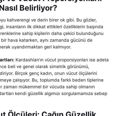
Nasıl Belirliyor?
oyu kahverengi ve derin birer ok gibi. Bu gözler,
, insanların ilk dikkat ettikleri özelliklerin başında
öz renklerine sahip kişilerin daha çekici bulunduğunu
li bir hava katarken, aynı zamanda gücünü de
e merak uyandırmaktan geri kalmıyor.
rtları:
Kardashian’ın vücut proporsiyonları ise adeta
 ince beli ve genel olarak simetrik görünümü,
iriyor. Birçok genç kadın, onun vücut ölçülerini
ye çalışıyor. Bu, toplumda farklı beden tiplerine
. Her zaman mükemmel bir vücuda sahip olmanın
artları kendi güzellik algımızı sorgulamamıza sebep
t Ölçüleri: Çağın Güzellik