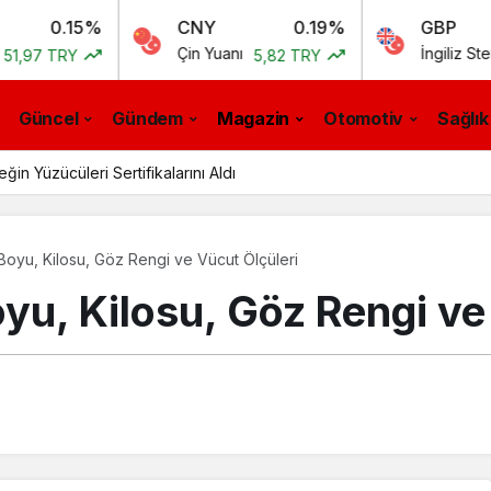
15%
CNY
0.19%
GBP
Çin Yuanı
İngiliz Sterlini
Y
5,82 TRY
55,5
Güncel
Gündem
Magazin
Otomotiv
Sağlık
n Yüzücüleri Sertifikalarını Aldı
Boyu, Kilosu, Göz Rengi ve Vücut Ölçüleri
yu, Kilosu, Göz Rengi ve