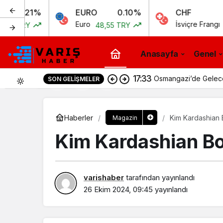
1%
EURO
0.10%
CHF
0.
Euro
İsviçre Frangı
48,55 TRY
51,97 TR
Anasayfa
Genel
17:33
Osmangazi’de Geleceği
SON GELIŞMELER
0
Haberler
Kim Kardashian 
Magazin
Kim Kardashian Bo
varishaber
tarafından yayınlandı
26 Ekim 2024, 09:45
yayınlandı