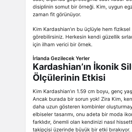
disiplinin somut bir örneği. Kim, uygun egze
zaman fit görünüyor.
Kim Kardashian’ın bu üçlüyle hem fizikse
görebilirsiniz. Herkesin kendi güzellik sırl
için ilham verici bir örnek.
İrlanda Gezilecek Yerler
Kardashian’ın İkonik Sil
Ölçülerinin Etkisi
Kim Kardashian’ın 1.59 cm boyu, genç yaşlar
Ancak burada bir sorun yok! Zira Kim, ke
daha uzun gösteren kombinler oluşturmayı 
elbiseler tasarımı, onu adeta bir moda ikon
farklıdır, önemli olan kendinizi nasıl hissett
takipçisi üzerinde büyük bir etki bırakıyor.