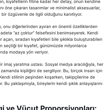
en, kıyafetlerin fitine kadar her detay, onun kendine
rını öne çıkaran tasarımlar ve minimalist aksesuarlar,
bir özgüvenle de ilgili olduğunu kanıtlıyor.
, onu diğerlerinden ayıran en önemli özelliklerden
rdi, adeta “az çoktur” felsefesini benimseyerek. Kendi
açan, sıradan kıyafetleri bile şıklıkla buluşturabilen
için seçtiği bir kıyafet, günümüzde milyonlarca
manda modaya yön veriyor.
 imaj yaratma ustası. Sosyal medya aracılığıyla, her
zamanda kişiliğini de sergiliyor. Bu, birçok insan için
endi stilinin peşinden koşarken, takipçilerine de
Bu yaklaşımıyla, bireylerin kendi şıklık anlayışlarını
i ve Vücut Proporsiyonları: