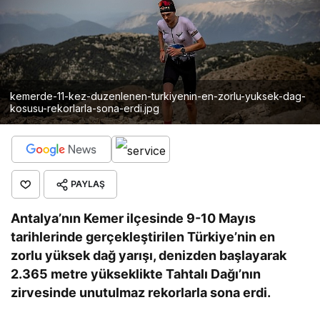
kemerde-11-kez-duzenlenen-turkiyenin-en-zorlu-yuksek-dag-
kosusu-rekorlarla-sona-erdi.jpg
PAYLAŞ
Antalya’nın Kemer ilçesinde 9-10 Mayıs
tarihlerinde gerçekleştirilen Türkiye’nin en
zorlu yüksek dağ yarışı, denizden başlayarak
2.365 metre yükseklikte Tahtalı Dağı’nın
zirvesinde unutulmaz rekorlarla sona erdi.