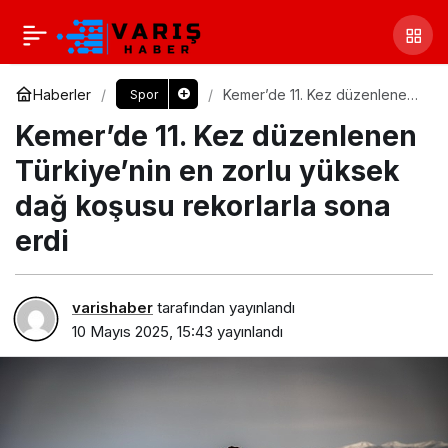
Haberler
Kemer’de 11. Kez düzenlenen
Spor
Türkiye’nin en zorlu yüksek
Kemer’de 11. Kez düzenlenen
dağ koşusu rekorlarla sona
erdi
Türkiye’nin en zorlu yüksek
dağ koşusu rekorlarla sona
erdi
varishaber
tarafından yayınlandı
10 Mayıs 2025, 15:43
yayınlandı