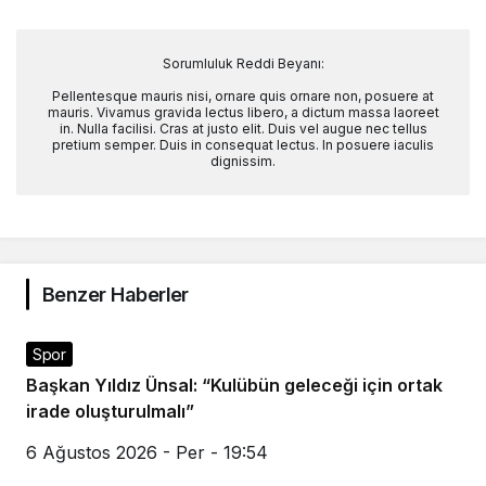
Sorumluluk Reddi Beyanı:
Pellentesque mauris nisi, ornare quis ornare non, posuere at
mauris. Vivamus gravida lectus libero, a dictum massa laoreet
in. Nulla facilisi. Cras at justo elit. Duis vel augue nec tellus
pretium semper. Duis in consequat lectus. In posuere iaculis
dignissim.
Benzer Haberler
Spor
Başkan Yıldız Ünsal: “Kulübün geleceği için ortak
irade oluşturulmalı”
6 Ağustos 2026 - Per - 19:54