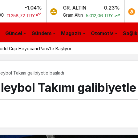
-1.04%
GR. ALTIN
0.23%
BTC
Gram Altın
Bitcoin
72 TRY
5.012,06 TRY
0
Güncel
Gündem
Magazin
Otomotiv
Sağlık
ld Cup Heyecanı Paris’te Başlıyor
ybol Takımı galibiyetle başladı
eybol Takımı galibiyetle