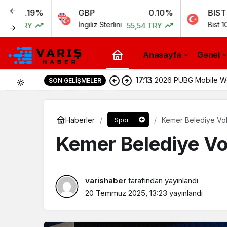
%
GBP
0.10%
BIST
İngiliz Sterlini
Bist 100
55,54 TRY
11.258,
Anasayfa
Genel
17:13
2026 PUBG Mobile Wor
SON GELIŞMELER
0
Haberler
Kemer Belediye Vole
Spor
Kemer Belediye Vol
varishaber
tarafından yayınlandı
20 Temmuz 2025, 13:23
yayınlandı