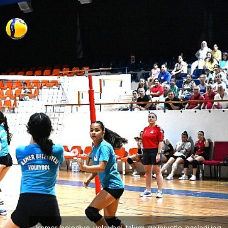
kemer-belediye-voleybol-takimi-galibiyetle-basladi.jpg