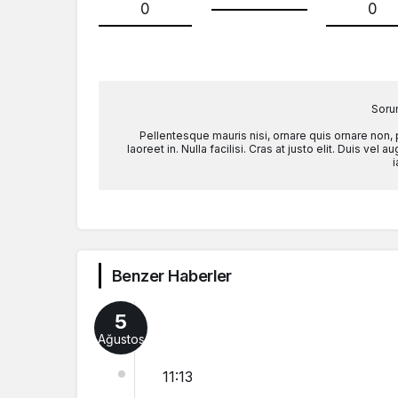
0
0
Soru
Pellentesque mauris nisi, ornare quis ornare non,
laoreet in. Nulla facilisi. Cras at justo elit. Duis ve
i
Benzer Haberler
5
Ağustos
11:13