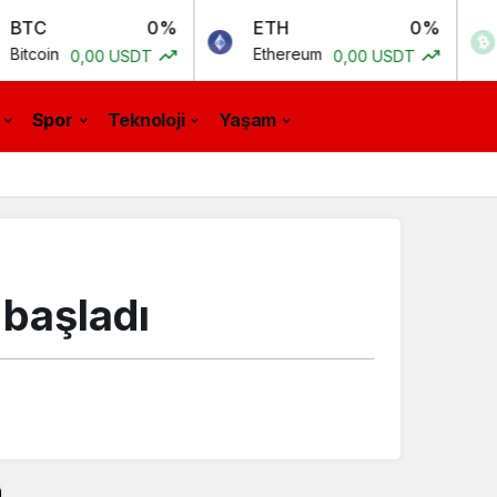
0%
ETH
0%
BCH
Ethereum
Bitcoin C
,00 USDT
0,00 USDT
Spor
Teknoloji
Yaşam
 başladı