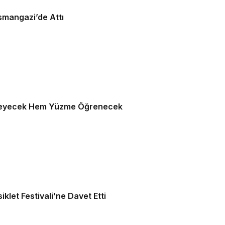
smangazi’de Attı
nleyecek Hem Yüzme Öğrenecek
klet Festivali’ne Davet Etti