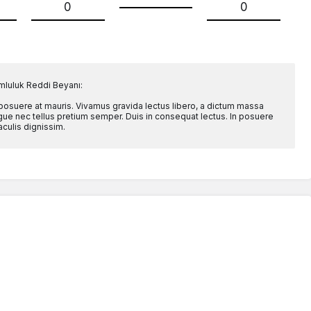
0
0
mluluk Reddi Beyanı:
 posuere at mauris. Vivamus gravida lectus libero, a dictum massa
l augue nec tellus pretium semper. Duis in consequat lectus. In posuere
aculis dignissim.