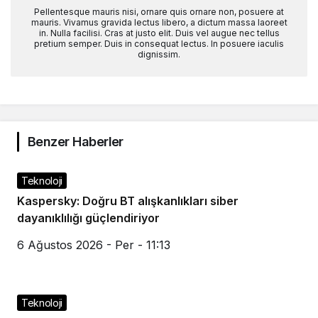
Pellentesque mauris nisi, ornare quis ornare non, posuere at
mauris. Vivamus gravida lectus libero, a dictum massa laoreet
in. Nulla facilisi. Cras at justo elit. Duis vel augue nec tellus
pretium semper. Duis in consequat lectus. In posuere iaculis
dignissim.
Benzer Haberler
Teknoloji
Kaspersky: Doğru BT alışkanlıkları siber
dayanıklılığı güçlendiriyor
6 Ağustos 2026 - Per - 11:13
Teknoloji