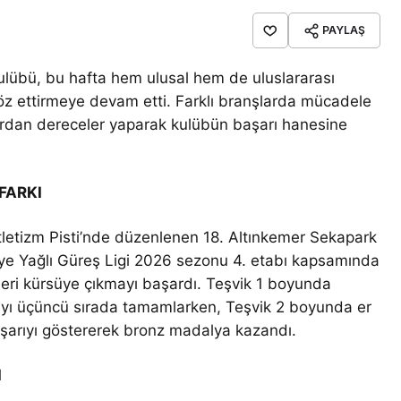
PAYLAŞ
ulübü, bu hafta hem ulusal hem de uluslararası
öz ettirmeye devam etti. Farklı branşlarda mücadele
lardan dereceler yaparak kulübün başarı hanesine
FARKI
 Atletizm Pisti’nde düzenlenen 18. Altınkemer Sekapark
kiye Yağlı Güreş Ligi 2026 sezonu 4. etabı kapsamında
leri kürsüye çıkmayı başardı. Teşvik 1 boyunda
ı üçüncü sırada tamamlarken, Teşvik 2 boyunda er
arıyı göstererek bronz madalya kazandı.
I