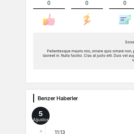
0
0
0
Soru
Pellentesque mauris nisi, ornare quis ornare non,
laoreet in. Nulla facilisi. Cras at justo elit. Duis ve
i
Benzer Haberler
5
Ağustos
11:13