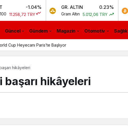
-1.04%
GR. ALTIN
0.23%
BTC
Gram Altın
Bitcoi
258,72 TRY
5.012,06 TRY
Güncel
Gündem
Magazin
Otomotiv
Sağlık
ld Cup Heyecanı Paris’te Başlıyor
başarı hikâyeleri
 başarı hikâyeleri