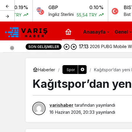
.19%
GBP
0.10%
BIST
İngiliz Sterlini
Bist 100
TRY
55,54 TRY
11.
Anasayfa
Genel
17:13
2026 PUBG Mobile Wor
SON GELIŞMELER
0
Haberler
Kağıtspor’dan yeni 
Spor
Kağıtspor’dan yeni
varishaber
tarafından yayınlandı
16 Haziran 2026, 20:33
yayınlandı