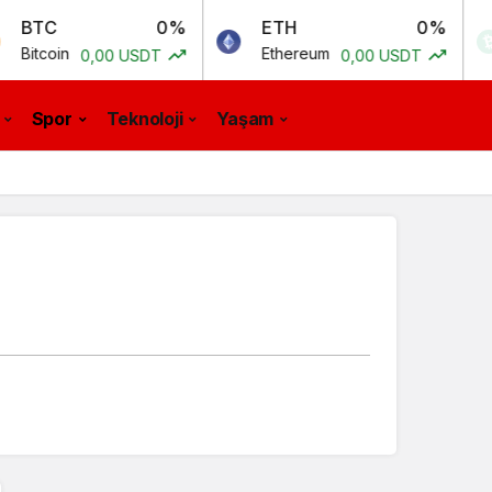
0%
ETH
0%
BC
n
Ethereum
Bitc
0,00 USDT
0,00 USDT
Spor
Teknoloji
Yaşam