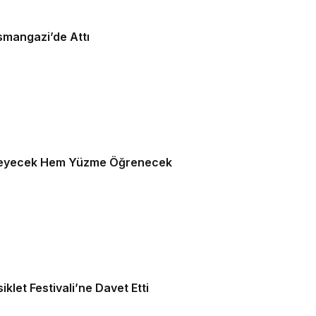
smangazi’de Attı
nleyecek Hem Yüzme Öğrenecek
klet Festivali’ne Davet Etti