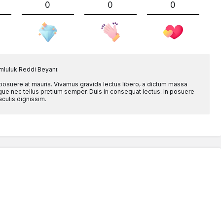
0
0
0
mluluk Reddi Beyanı:
 posuere at mauris. Vivamus gravida lectus libero, a dictum massa
l augue nec tellus pretium semper. Duis in consequat lectus. In posuere
aculis dignissim.