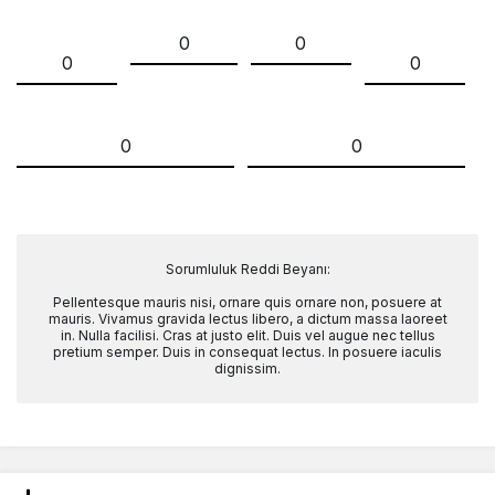
0
0
0
0
0
0
Sorumluluk Reddi Beyanı:
Pellentesque mauris nisi, ornare quis ornare non, posuere at
mauris. Vivamus gravida lectus libero, a dictum massa laoreet
in. Nulla facilisi. Cras at justo elit. Duis vel augue nec tellus
pretium semper. Duis in consequat lectus. In posuere iaculis
dignissim.