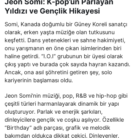
Jeon Somi: K-pop’un Parlayan
Yıldızı ve Gençlik Hikayesi
Somi, Kanada doğumlu bir Güney Koreli sanatçı
olarak, erken yaşta müziğe olan tutkusunu
keşfetti. Dans yetenekleri ve sahne hakimiyeti,
onu yarışmanın en öne çıkan isimlerinden biri
haline getirdi. “I.O.I” grubunun bir üyesi olarak
çıkış yaptı ve burada çok sayıda hayran kazandı.
Ancak, ona asıl şöhretini getiren şey, solo
kariyerinin başlaması oldu.
Jeon Somi’nin müziği, pop, R&B ve hip-hop gibi
çeşitli türleri harmanlayarak dinamik bir yapı
oluşturuyor. Parlak ve enerjik şarkıları,
dinleyicilere gençlik ve coşku aşılıyor. Özellikle
“Birthday” adlı parçası, grafik ve melodik
bakımdan oldukça dikkat çekici. Dinleyenler,