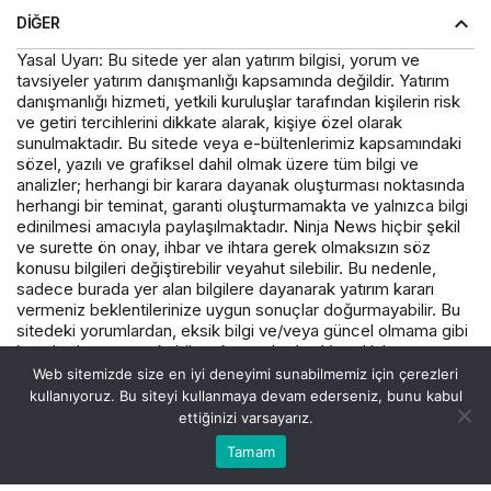
DIĞER
Yasal Uyarı: Bu sitede yer alan yatırım bilgisi, yorum ve
tavsiyeler yatırım danışmanlığı kapsamında değildir. Yatırım
danışmanlığı hizmeti, yetkili kuruluşlar tarafından kişilerin risk
ve getiri tercihlerini dikkate alarak, kişiye özel olarak
sunulmaktadır. Bu sitede veya e-bültenlerimiz kapsamındaki
sözel, yazılı ve grafiksel dahil olmak üzere tüm bilgi ve
analizler; herhangi bir karara dayanak oluşturması noktasında
herhangi bir teminat, garanti oluşturmamakta ve yalnızca bilgi
edinilmesi amacıyla paylaşılmaktadır. Ninja News hiçbir şekil
ve surette ön onay, ihbar ve ihtara gerek olmaksızın söz
konusu bilgileri değiştirebilir veyahut silebilir. Bu nedenle,
sadece burada yer alan bilgilere dayanarak yatırım kararı
vermeniz beklentilerinize uygun sonuçlar doğurmayabilir. Bu
sitedeki yorumlardan, eksik bilgi ve/veya güncel olmama gibi
konularda ortaya çıkabilecek zararlardan Varış Haber ve
çalışanlarının herhangi bir sorumluluğu bulunmamaktadır.
Web sitemizde size en iyi deneyimi sunabilmemiz için çerezleri
kullanıyoruz. Bu siteyi kullanmaya devam ederseniz, bunu kabul
ettiğinizi varsayarız.
© Telif Hakkı 2026, Tüm Hakları Saklıdır.
Tamam
Akış
Hesabım
Canlı Borsa
Anasayfa