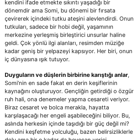
kendini ifade etmekte sıkıntı yaşadığı bir
dönemdir ama Somi, bu dönemi bir fırsata
çevirerek içindeki tutku ateşini alevlendirdi. Onun
tutkuları, sadece bir hobi değil, yaşamının
merkezine yerleşmiş birleştirici unsurlar haline
geldi. Çok yönlü ilgi alanları, resimden müziğe
kadar geniş bir yelpazeyi kapsıyor. Her biri, onun
iç dünyasına ışık tutuyor.
Duyguların ve düşlerin birbirine karıştığı anlar
,
Somi’nin en sade fakat en derin keşiflerinin
kaynağını oluşturuyor. Gençliğin getirdiği o özgür
ruh hali, ona denemeler yapma cesareti veriyor.
Biraz cesaret ve bolca merakla, hayatta
karşılaşacağı her engeli aşabileceğini biliyor. Bu,
aslında herkesin içinde taşıdığı bir güç değil mi?
Kendini keşfetme yolculuğu, bazen belirsizliklerle
dolu ama bir o kadar da heyecan verici.