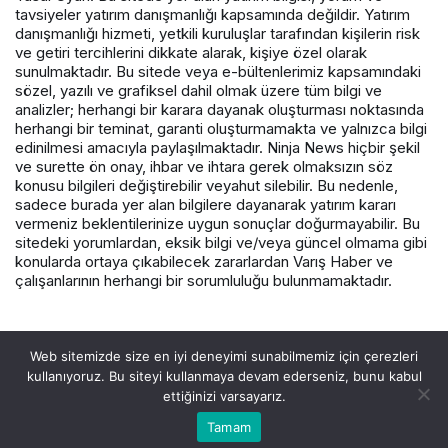
tavsiyeler yatırım danışmanlığı kapsamında değildir. Yatırım
danışmanlığı hizmeti, yetkili kuruluşlar tarafından kişilerin risk
ve getiri tercihlerini dikkate alarak, kişiye özel olarak
sunulmaktadır. Bu sitede veya e-bültenlerimiz kapsamındaki
sözel, yazılı ve grafiksel dahil olmak üzere tüm bilgi ve
analizler; herhangi bir karara dayanak oluşturması noktasında
herhangi bir teminat, garanti oluşturmamakta ve yalnızca bilgi
edinilmesi amacıyla paylaşılmaktadır. Ninja News hiçbir şekil
ve surette ön onay, ihbar ve ihtara gerek olmaksızın söz
konusu bilgileri değiştirebilir veyahut silebilir. Bu nedenle,
sadece burada yer alan bilgilere dayanarak yatırım kararı
vermeniz beklentilerinize uygun sonuçlar doğurmayabilir. Bu
sitedeki yorumlardan, eksik bilgi ve/veya güncel olmama gibi
konularda ortaya çıkabilecek zararlardan Varış Haber ve
çalışanlarının herhangi bir sorumluluğu bulunmamaktadır.
© Telif Hakkı 2026, Tüm Hakları Saklıdır.
Web sitemizde size en iyi deneyimi sunabilmemiz için çerezleri
kullanıyoruz. Bu siteyi kullanmaya devam ederseniz, bunu kabul
ettiğinizi varsayarız.
Tamam
Akış
Hesabım
Canlı Borsa
Anasayfa