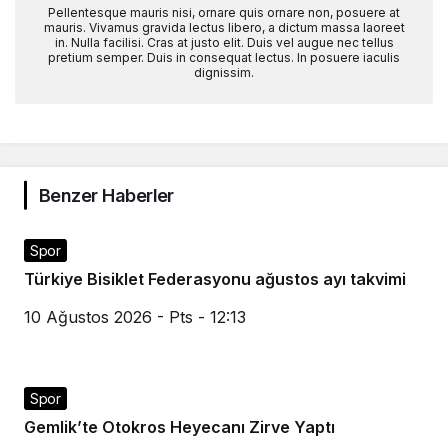
Pellentesque mauris nisi, ornare quis ornare non, posuere at
mauris. Vivamus gravida lectus libero, a dictum massa laoreet
in. Nulla facilisi. Cras at justo elit. Duis vel augue nec tellus
pretium semper. Duis in consequat lectus. In posuere iaculis
dignissim.
Benzer Haberler
Spor
Türkiye Bisiklet Federasyonu ağustos ayı takvimi
10 Ağustos 2026 - Pts - 12:13
Spor
Gemlik’te Otokros Heyecanı Zirve Yaptı