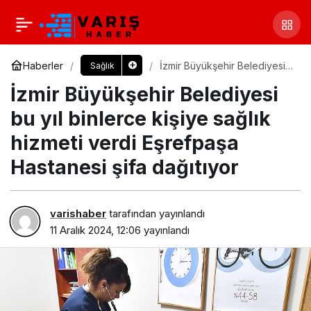
Haberler
İzmir Büyükşehir Belediyesi
Sağlık
bu yıl binlerce kişiye sağlık
İzmir Büyükşehir Belediyesi
hizmeti verdi Eşrefpaşa
Hastanesi şifa dağıtıyor
bu yıl binlerce kişiye sağlık
hizmeti verdi Eşrefpaşa
Hastanesi şifa dağıtıyor
varishaber
tarafından yayınlandı
11 Aralık 2024, 12:06
yayınlandı