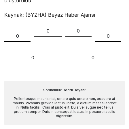
oluşturuldu.
Kaynak: (BYZHA) Beyaz Haber Ajansı
0
0
0
0
0
0
Sorumluluk Reddi Beyanı:
Pellentesque mauris nisi, ornare quis ornare non, posuere at
mauris. Vivamus gravida lectus libero, a dictum massa laoreet
in. Nulla facilisi. Cras at justo elit. Duis vel augue nec tellus
pretium semper. Duis in consequat lectus. In posuere iaculis
dignissim.