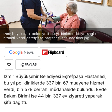
izmir-buyuksehir-belediyesi-bu-yil-binlerce-kisiye-saglik-
hizmeti-verdi-esrefpasa-hastanesi-sifa-dagitiyor.jpg
PAYLAŞ
İzmir Büyükşehir Belediyesi Eşrefpaşa Hastanesi,
bu yıl polikliniklerde 337 bin 67 muayene hizmeti
verdi, bin 578 cerrahi müdahalede bulundu. Evde
Bakım Birimi ise 44 bin 327 ev ziyareti yaparak
şifa dağıttı.