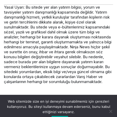
Yasal Uyarı: Bu sitede yer alan yatırım bilgisi, yorum ve
tavsiyeler yatırım danışmanlığı kapsamında değildir. Yatırım
danışmanlığı hizmeti, yetkili kuruluşlar tarafından kişilerin risk
ve getiri tercihlerini dikkate alarak, kişiye özel olarak
sunulmaktadır. Bu sitede veya e-bültenlerimiz kapsamındaki
sözel, yazılı ve grafiksel dahil olmak üzere tüm bilgi ve
analizler; herhangi bir karara dayanak oluşturması noktasında
herhangi bir teminat, garanti oluşturmamakta ve yalnızca bilgi
edinilmesi amacıyla paylaşılmaktadır. Ninja News hiçbir şekil
ve surette ön onay, ihbar ve ihtara gerek olmaksızın söz
konusu bilgileri değiştirebilir veyahut silebilir. Bu nedenle,
sadece burada yer alan bilgilere dayanarak yatırım kararı
vermeniz beklentilerinize uygun sonuçlar doğurmayabilir. Bu
sitedeki yorumlardan, eksik bilgi ve/veya güncel olmama gibi
konularda ortaya çıkabilecek zararlardan Varış Haber ve
çalışanlarının herhangi bir sorumluluğu bulunmamaktadır.
© Telif Hakkı 2026, Tüm Hakları Saklıdır.
Web sitemizde size en iyi deneyimi sunabilmemiz için çerezleri
kullanıyoruz. Bu siteyi kullanmaya devam ederseniz, bunu kabul
ettiğinizi varsayarız.