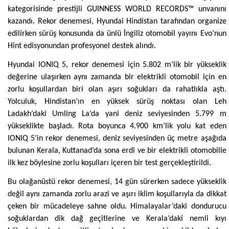
kategorisinde prestijli GUINNESS WORLD RECORDS™ unvanını
kazandı. Rekor denemesi, Hyundai Hindistan tarafından organize
edilirken sürüş konusunda da ünlü İngiliz otomobil yayını Evo’nun
Hint edisyonundan profesyonel destek alındı.
Hyundai IONIQ 5, rekor denemesi için 5.802 m’lik bir yükseklik
değerine ulaşırken aynı zamanda bir elektrikli otomobil için en
zorlu koşullardan biri olan aşırı soğukları da rahatlıkla aştı.
Yolculuk, Hindistan’ın en yüksek sürüş noktası olan Leh
Ladakh’daki Umling La’da yani deniz seviyesinden 5.799 m
yükseklikte başladı. Rota boyunca 4.900 km’lik yolu kat eden
IONIQ 5’in rekor denemesi, deniz seviyesinden üç metre aşağıda
bulunan Kerala, Kuttanad’da sona erdi ve bir elektrikli otomobille
ilk kez böylesine zorlu koşulları içeren bir test gerçekleştirildi.
Bu olağanüstü rekor denemesi, 14 gün sürerken sadece yükseklik
değil aynı zamanda zorlu arazi ve aşırı iklim koşullarıyla da dikkat
çeken bir mücadeleye sahne oldu. Himalayalar’daki dondurucu
soğuklardan dik dağ geçitlerine ve Kerala’daki nemli kıyı