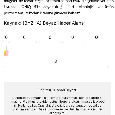
bölgelerine kadar çeşitli ortamlarda sorunsuz bir şekilde yol alan
Hyundai IONIQ 5’in dayanıklılığı, ileri teknolojisi ve üstün
performansı rekorlar kitabına girmeyi hak etti.
Kaynak: (BYZHA) Beyaz Haber Ajansı
0
0
0
0
0
0
Sorumluluk Reddi Beyanı:
Pellentesque mauris nisi, ornare quis ornare non, posuere at
mauris. Vivamus gravida lectus libero, a dictum massa laoreet
in. Nulla facilisi. Cras at justo elit. Duis vel augue nec tellus
pretium semper. Duis in consequat lectus. In posuere iaculis
dignissim.