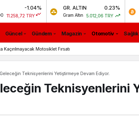
-1.04%
GR. ALTIN
0.23%
BTC
Gram Altın
Bitcoin
72 TRY
5.012,06 TRY
0
Güncel
Gündem
Magazin
Otomotiv
Sağlık
a Kaçırılmayacak Motosiklet Fırsatı
Geleceğin Teknisyenlerini Yetiştirmeye Devam Ediyor.
eceğin Teknisyenlerini 