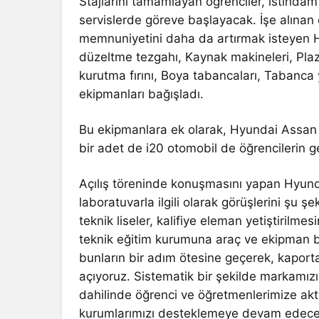
Stajlarını tamamlayan öğrenciler, istihdam
servislerde göreve başlayacak. İşe alınan 
memnuniyetini daha da artırmak isteyen Hy
düzeltme tezgahı, Kaynak makineleri, Pl
kurutma fırını, Boya tabancaları, Tabanca
ekipmanları bağışladı.
Bu ekipmanlara ek olarak, Hyundai Assan İ
bir adet de i20 otomobil de öğrencilerin gel
Açılış töreninde konuşmasını yapan Hyun
laboratuvarla ilgili olarak görüşlerini şu ş
teknik liseler, kalifiye eleman yetiştirilm
teknik eğitim kurumuna araç ve ekipman 
bunların bir adım ötesine geçerek, kaporta
açıyoruz. Sistematik bir şekilde markamızın g
dahilinde öğrenci ve öğretmenlerimize akt
kurumlarımızı desteklemeye devam edeceğ