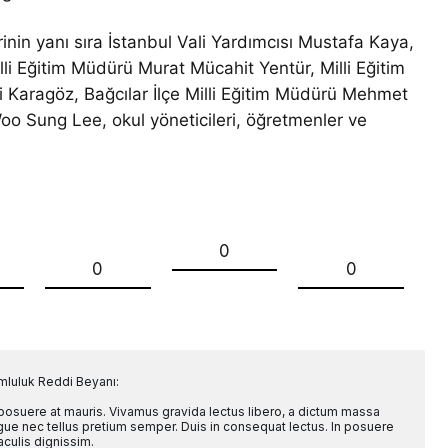
rinin yanı sıra İstanbul Vali Yardımcısı Mustafa Kaya,
li Eğitim Müdürü Murat Mücahit Yentür, Milli Eğitim
 Karagöz, Bağcılar İlçe Milli Eğitim Müdürü Mehmet
o Sung Lee, okul yöneticileri, öğretmenler ve
0
0
0
mluluk Reddi Beyanı:
 posuere at mauris. Vivamus gravida lectus libero, a dictum massa
l augue nec tellus pretium semper. Duis in consequat lectus. In posuere
aculis dignissim.