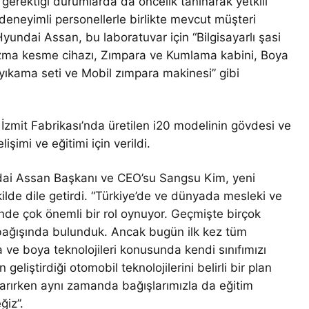
 gerektiği durumlarda da öncelik tanınarak yetkili
deneyimli personellerle birlikte mevcut müşteri
undai Assan, bu laboratuvar için “Bilgisayarlı şasi
azma kesme cihazı, Zımpara ve Kumlama kabini, Boya
 yıkama seti ve Mobil zımpara makinesi” gibi
zmit Fabrikası’nda üretilen i20 modelinin gövdesi ve
işimi ve eğitimi için verildi.
dai Assan Başkanı ve CEO’su Sangsu Kim, yeni
ekilde dile getirdi. “Türkiye’de ve dünyada mesleki ve
esinde çok önemli bir rol oynuyor. Geçmişte birçok
bağışında bulunduk. Ancak bugün ilk kez tüm
 ve boya teknolojileri konusunda kendi sınıfımızı
eliştirdiği otomobil teknolojilerini belirli bir plan
arırken aynı zamanda bağışlarımızla da eğitim
iz”.