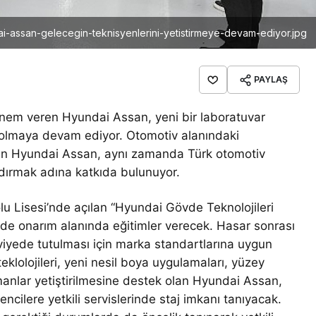
i-assan-gelecegin-teknisyenlerini-yetistirmeye-devam-ediyor.jpg
PAYLAŞ
önem veren Hyundai Assan, yeni bir laboratuvar
k olmaya devam ediyor. Otomotiv alanındaki
eren Hyundai Assan, aynı zamanda Türk otomotiv
ndırmak adına katkıda bulunuyor.
lu Lisesi’nde açılan “Hyundai Gövde Teknolojileri
övde onarım alanında eğitimler verecek. Hasar sonrası
iyede tutulması için marka standartlarına uygun
eklolojileri, yeni nesil boya uygulamaları, yüzey
manlar yetiştirilmesine destek olan Hyundai Assan,
ilere yetkili servislerinde staj imkanı tanıyacak.