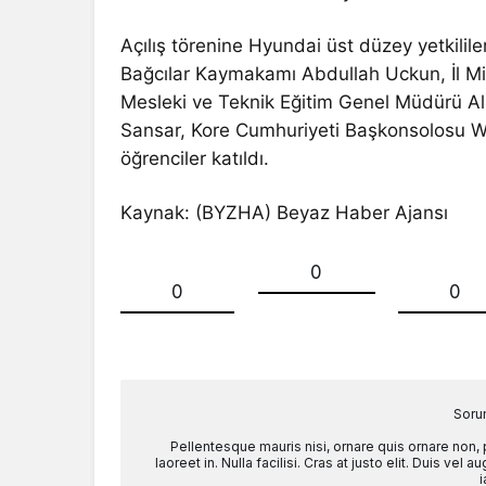
Açılış törenine Hyundai üst düzey yetkilile
Bağcılar Kaymakamı Abdullah Uckun, İl Mil
Mesleki ve Teknik Eğitim Genel Müdürü Ali
Sansar, Kore Cumhuriyeti Başkonsolosu Wo
öğrenciler katıldı.
Kaynak: (BYZHA) Beyaz Haber Ajansı
0
0
0
Soru
Pellentesque mauris nisi, ornare quis ornare non,
laoreet in. Nulla facilisi. Cras at justo elit. Duis ve
i