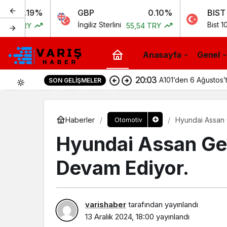
%
GBP
0.10%
BIST
İngiliz Sterlini
Bist 100
55,54 TRY
11.258,
Anasayfa
Genel
20:03
A101’den 6 Ağustos’t
SON GELIŞMELER
0
Haberler
Hyundai Assan 
Otomotiv
Hyundai Assan Gel
Devam Ediyor.
varishaber
tarafından yayınlandı
13 Aralık 2024, 18:00
yayınlandı