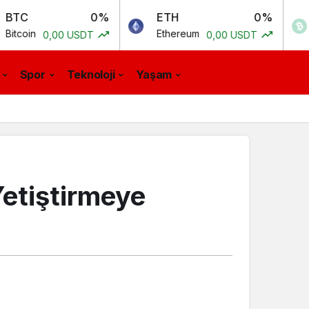
0%
ETH
0%
BCH
Ethereum
Bitcoin 
,00 USDT
0,00 USDT
Spor
Teknoloji
Yaşam
Yetiştirmeye