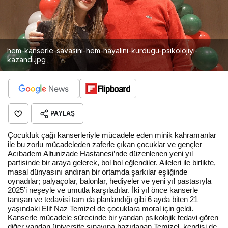
hem-kanserle-savasini-hem-hayalini-kurdugu-psikolojiyi-
kazandi.jpg
PAYLAŞ
Çocukluk çağı kanserleriyle mücadele eden minik kahramanlar
ile bu zorlu mücadeleden zaferle çıkan çocuklar ve gençler
Acıbadem Altunizade Hastanesi’nde düzenlenen yeni yıl
partisinde bir araya gelerek, bol bol eğlendiler. Aileleri ile birlikte,
masal dünyasını andıran bir ortamda şarkılar eşliğinde
oynadılar; palyaçolar, balonlar, hediyeler ve yeni yıl pastasıyla
2025’i neşeyle ve umutla karşıladılar. İki yıl önce kanserle
tanışan ve tedavisi tam da planlandığı gibi 6 ayda biten 21
yaşındaki Elif Naz Temizel de çocuklara moral için geldi.
Kanserle mücadele sürecinde bir yandan psikolojik tedavi gören
diğer yandan üniversite sınavına hazırlanan Temizel, kendisi de