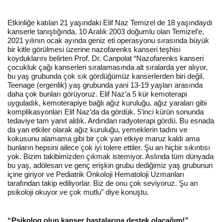
Etkinliğe katılan 21 yaşındaki Elif Naz Temizel de 18 yaşındaydı
kanserle tanıştığında. 10 Aralık 2003 doğumlu olan Temizel’e,
2021 yılının ocak ayında geniz eti operasyonu sırasında büyük
bir kitle görülmesi üzerine nazofarenks kanseri teşhisi
koyduklarını belirten Prof. Dr. Canpolat “Nazofarenks kanseri
çocukluk çağı kanserleri sıralamasında alt sıralarda yer alıyor,
bu yaş grubunda çok sık gördüğümüz kanserlerden biri değil.
Teenage (ergenlik) yaş grubunda yani 13-19 yaşları arasında
daha çok bunları görüyoruz. Elif Naz’a 5 kür kemoterapi
uyguladık, kemoterapiye bağlı ağız kuruluğu, ağız yaraları gibi
komplikasyonları Elif Naz’da da gördük. 5’inci kürün sonunda
tedaviye tam yanıt aldık. Ardından radyoterapi gördü. Bu esnada
da yan etkiler olarak ağız kuruluğu, yemeklerin tadını ve
kokusunu alamama gibi bir çok yan etkiye maruz kaldı ama
bunların hepsini ailece çok iyi tolere ettiler. Şu an hiçbir sıkıntısı
yok. Bizim takibimizden çıkmak istemiyor. Aslında tüm dünyada
bu yaş, adölesan ve genç erişkin grubu dediğimiz yaş grubunun
içine giriyor ve Pediatrik Onkoloji Hematoloji Uzmanları
tarafından takip ediliyorlar. Biz de onu çok seviyoruz. Şu an
psikoloji okuyor ve çok mutlu” diye konuştu.
“Psikolog olup kanser hastalarına destek olacağım!”