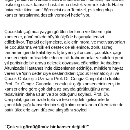
psikolog olarak kanser hastalarına destek vermek istedi. Halen
üniversite ikinci sınıf öğrencisi olan Temizel, psikolog olup
kanser hastalarına destek vermeyi hedefliyor.
Çocukluk çağında yaygın görülen lenfoma ve lösemi gibi
kanserler, günümüzde büyük ölçüde başarıyla tedavi
edilebiliyor. Tıptaki gelişmelere, ailelerin moral ve motivasyonları
ile çocuklarına verdikleri destek de eklenince, zorlu süreç
tamamen geride kalabiliyor. İşte yeni yıl öncesi, çocukluk çağı
kanserleriyle mücadele eden minik kahramanlar ve aileleri yeni
yıl partisinde bir araya gelerek doyasıya eğlendiler. Acıbadem
Altunizade Hastanesi’nde düzenlenen etkinliğe, miniklere hayat
veren ve ‘şirin dede’ diye seslendikleri Çocuk Hematolojisi ve
Çocuk Onkolojisi Uzmanı Prof. Dr. Cengiz Canpolat da katıldı.
Prof. Dr. Cengiz Canpolat; çocukluk çağı kanserlerinin erişkin
kanserlerine göre çok daha az sayıda görüldüğünü ama
tedavisinin daha uzun ve zor olduğunu söyledi. Prof. Dr.
Canpolat, günümüzde tıpta ve teknolojideki gelişmelerle
çocukluk çağı kanserlerinin sağ kalım oranlarının ülkemizde de
batılı ülkelerle aynı düzeye ulaştığını söyledi.
“Çok sık gördüğümüz bir kanser değildi!”