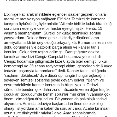
Etkinliğe katılarak miniklerle eğlenceli saatler geçiren, onlara
moral ve motivasyon sağlayan Elif Naz Temizel de kanserle
tanışma öyküsünü şöyle anlattı: “Ailemle birlikte kulak tıkanıklığı
sorunum nedeniyle özel bir hastaneye gitmiştik. Henüz 19
yaşıma basmamıştım. Sürekli bir kulak tıkanıklığı sorunu
yaşıyordum. Doktor önce geniz etidir diye düşündü ama
ameliyatta farklı bir şey olduğu ortaya çıktı. Burnumun ilerisinde
doku görünmesiyle patolojik parça alındı ve kanser tanısı
konuldu. Çok erken teşhis edilmişti. Danıştığımız doktor
tanıdıklarımız bizi Cengiz Canpolat hocamıza yönlendirdi.
Cengiz hocamıza gittiğimizde bize 6 ayda biter demişti. 5 kür
kemoterapi ve 35 seans radyoterapi aldım, gerçekten de 6 ayda
tedavim başarıyla tamamlandı” dedi. Kanser tanısı aldığında
‘saçlarım dökülecek’ diye düşünüp hüngür hüngür ağladığını
söyleyen Temizel sözlerine şöyle devam ediyor: “Benim ve
çevremdekilerin kanser konusunda bilgisi yoktu. Tedavi
sürecinde benden çok daha zorlu mücadele veren diğer küçük
çocukları gördüğümde benim sorunlarımın onların yanında çok
önemli olmadığını düşündüm. Bir yandan da psikolojik tedavi
alıyordum. Aslında tedaviye başlamadan önce de psikolog
olmayı istiyordum ama kafamda sorular vardı: Acaba bir insanı
uzun süre dinleyebilir miyim? diye. Ama seanslarımda