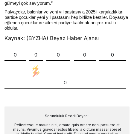
gülmeyi çok seviyorum.”
Palyaçolar, balonlar ve yeni yıl pastasıyla 2025’i karşıladıkları
partide çocuklar yeni yıl pastasını hep birlikte kestiler. Doyasıya
eğlenen çocuklar ve aileleri partiye katılmaktan çok mutlu
oldular.
Kaynak: (BYZHA) Beyaz Haber Ajansı
0
0
0
0
0
0
Sorumluluk Reddi Beyanı:
Pellentesque mauris nisi, ornare quis ornare non, posuere at
mauris. Vivamus gravida lectus libero, a dictum massa laoreet
in. Nulla facilisi. Cras at justo elit. Duis vel augue nec tellus