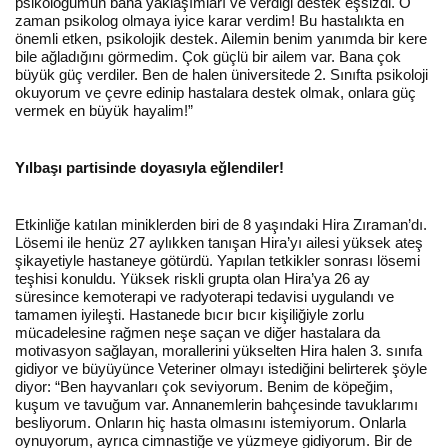
psikoloğumun bana yaklaşımları ve verdiği destek eşsizdi. O
zaman psikolog olmaya iyice karar verdim! Bu hastalıkta en
önemli etken, psikolojik destek. Ailemin benim yanımda bir kere
bile ağladığını görmedim. Çok güçlü bir ailem var. Bana çok
büyük güç verdiler. Ben de halen üniversitede 2. Sınıfta psikoloji
okuyorum ve çevre edinip hastalara destek olmak, onlara güç
vermek en büyük hayalim!”
Yılbaşı partisinde doyasıyla eğlendiler!
Etkinliğe katılan miniklerden biri de 8 yaşındaki Hira Zıraman’dı.
Lösemi ile henüz 27 aylıkken tanışan Hira’yı ailesi yüksek ateş
şikayetiyle hastaneye götürdü. Yapılan tetkikler sonrası lösemi
teşhisi konuldu. Yüksek riskli grupta olan Hira’ya 26 ay
süresince kemoterapi ve radyoterapi tedavisi uygulandı ve
tamamen iyileşti. Hastanede bıcır bıcır kişiliğiyle zorlu
mücadelesine rağmen neşe saçan ve diğer hastalara da
motivasyon sağlayan, morallerini yükselten Hira halen 3. sınıfa
gidiyor ve büyüyünce Veteriner olmayı istediğini belirterek şöyle
diyor: “Ben hayvanları çok seviyorum. Benim de köpeğim,
kuşum ve tavuğum var. Annanemlerin bahçesinde tavuklarımı
besliyorum. Onların hiç hasta olmasını istemiyorum. Onlarla
oynuyorum, ayrıca cimnastiğe ve yüzmeye gidiyorum. Bir de