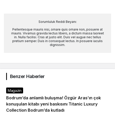
Sorumluluk Reddi Beyanı:
Pellentesque mauris nisi, ornare quis ornare non, posuere at
mauris. Vivamus gravida lectus libero, a dictum massa laoreet
in. Nulla facilisi. Cras at justo elit. Duis vel augue nec tellus
pretium semper. Duis in consequat lectus. In posuere iaculis
dignissim.
Benzer Haberler
Magazin
Bodrum’da anlamlı buluşma! Özgür Aras’ın çok
konuşulan kitabı yeni baskısını Titanic Luxury
Collection Bodrum’da kutladı