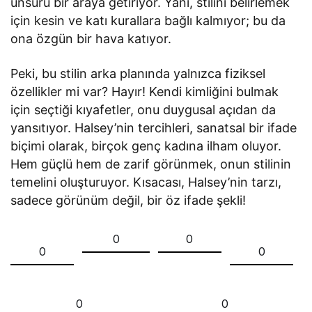
unsuru bir araya getiriyor. Yani, stilini belirlemek
için kesin ve katı kurallara bağlı kalmıyor; bu da
ona özgün bir hava katıyor.
Peki, bu stilin arka planında yalnızca fiziksel
özellikler mi var? Hayır! Kendi kimliğini bulmak
için seçtiği kıyafetler, onu duygusal açıdan da
yansıtıyor. Halsey’nin tercihleri, sanatsal bir ifade
biçimi olarak, birçok genç kadına ilham oluyor.
Hem güçlü hem de zarif görünmek, onun stilinin
temelini oluşturuyor. Kısacası, Halsey’nin tarzı,
sadece görünüm değil, bir öz ifade şekli!
0
0
0
0
0
0