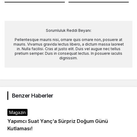
Sorumluluk Reddi Beyanı:
Pellentesque mauris nisi, ornare quis ornare non, posuere at
mauris. Vivamus gravida lectus libero, a dictum massa laoreet
in. Nulla facilisi. Cras at justo elit. Duis vel augue nec tellus
pretium semper. Duis in consequat lectus. In posuere iaculis
dignissim.
Benzer Haberler
Magazin
Yapımcı Suat Yanç’a Sürpriz Doğum Günü
Kutlaması!