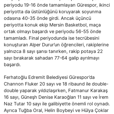
periyodu 19-16 önde tamamlayan Gürespor, ikinci
periyotta da üstünlüğünü koruyarak soyunma
odasına 40-35 önde girdi. Ancak üçüncü
periyotta konuk ekip Mersin Basketbol, maça
ortak olmayı başardı ve periyodu 56-55 önde
tamamladı. Final periyodunda ise tecrübesini
konuşturan Alper Durur’un öğrencileri, rakiplerine
yalnızca 8 sayı şansı tanırken, rakip potaya 22
sayı bırakarak sahadan 77-64 galip ayrılmayı
başardı.
Ferhatoğlu Edremit Belediyesi Gürespor’da
Channon Fluker 20 sayı ve 18 ribaund ile double-
double yaparak yıldızlaşırken, Fatmanur Karakaş
16 sayı, Güneşh Denise Karaoğlan 11 sayı ve İrem
Naz Tutar 10 sayı ile galibiyette önemli rol oynadı.
Ayrıca Tuğba Oral, Helin Boybeyi ve Hülya Çoklar