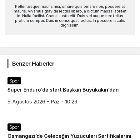
Pellentesque mauris nisi, ornare quis ornare non, posuere at
mauris. Vivamus gravida lectus libero, a dictum massa laoreet
in. Nulla facilisi. Cras at justo elit. Duis vel augue nec tellus
pretium semper. Duis in consequat lectus. In posuere iaculis
dignissim.
Benzer Haberler
Spor
Süper Enduro’da start Başkan Büyükakın’dan
9 Ağustos 2026 - Paz - 10:23
Spor
Osmangazi’de Geleceğin Yüzücüleri Sertifikalarını