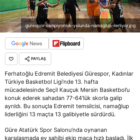
gurespor-sampiyonluk-yolunda-namaglup-ilerliyor.jpg
PAYLAŞ
Ferhatoğlu Edremit Belediyesi Gürespor, Kadınlar
Türkiye Basketbol Ligi’nde 13. hafta
mücadelesinde Seçil Kauçuk Mersin Basketbol’u
konuk ederek sahadan 77-64’lük skorla galip
ayrıldı. Bu sonuçla Edremit temsilcisi, namağlup
liderliğini 13 maçta 13 galibiyetle sürdürdü.
Güre Atatürk Spor Salonu’nda oynanan
karşılaşmada ev sahibi ekip maça hızlı başladı. İlk