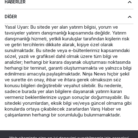
HABERLER
DIĞER
Yasal Uyarı: Bu sitede yer alan yatırım bilgisi, yorum ve
tavsiyeler yatırım danışmanlığı kapsamında değildir. Yatırım
danışmanlığı hizmeti, yetkili kuruluşlar tarafından kişilerin risk
ve getiri tercihlerini dikkate alarak, kişiye özel olarak
sunulmaktadır. Bu sitede veya e-bültenlerimiz kapsamındaki
sözel, yazılı ve grafiksel dahil olmak üzere tüm bilgi ve
analizler; herhangi bir karara dayanak oluşturması noktasında
herhangi bir teminat, garanti oluşturmamakta ve yalnızca bilgi
edinilmesi amacıyla paylaşılmaktadır. Ninja News hiçbir şekil
ve surette ön onay, ihbar ve ihtara gerek olmaksızın söz
konusu bilgileri değiştirebilir veyahut silebilir. Bu nedenle,
sadece burada yer alan bilgilere dayanarak yatırım kararı
vermeniz beklentilerinize uygun sonuçlar doğurmayabilir. Bu
sitedeki yorumlardan, eksik bilgi ve/veya güncel olmama gibi
konularda ortaya çıkabilecek zararlardan Varış Haber ve
çalışanlarının herhangi bir sorumluluğu bulunmamaktadır.
© Telif Hakkı 2026, Tüm Hakları Saklıdır.