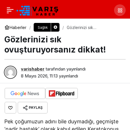
Haberler
Gözlerinizi sık
Sağlık
ovuşturuyorsanız dikkat!
Gözlerinizi sık
ovuşturuyorsanız dikkat!
varishaber
tarafından yayınlandı
8 Mayıs 2026, 11:13
yayınlandı
PAYLAŞ
Pek çoğumuzun adını bile duymadığı, geçmişte
‘nadir hastalık’ olarak kabul edilen Keratokonus,