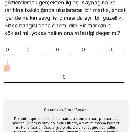
gözlemlemek gerçekten ilginç. Kaynağına ve
tarihine bakıldığında uluslararası bir marka, ancak
içeride halkın sevgilisi olması da ayrı bir güzellik.
Sizce hangisi daha önemlidir? Bir markanın
kökleri mi, yoksa halkın ona atfettiği değer mi?
0
0
0
0
0
0
Sorumluluk Reddi Beyanı:
Pellentesque mauris nisi, ornare quis ornare non, posuere at
mauris. Vivamus gravida lectus libero, a dictum massa laoreet
in. Nulla facilisi. Cras at justo elit. Duis vel augue nec tellus
pretium semper. Duis in consequat lectus. In posuere iaculis