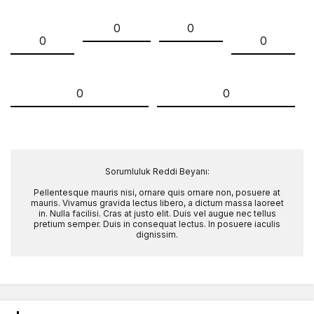
0
0
0
0
0
0
Sorumluluk Reddi Beyanı:
Pellentesque mauris nisi, ornare quis ornare non, posuere at
mauris. Vivamus gravida lectus libero, a dictum massa laoreet
in. Nulla facilisi. Cras at justo elit. Duis vel augue nec tellus
pretium semper. Duis in consequat lectus. In posuere iaculis
dignissim.