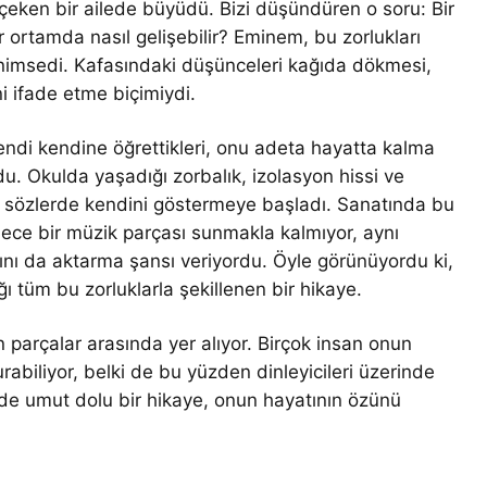
 çeken bir ailede büyüdü. Bizi düşündüren o soru: Bir
 ortamda nasıl gelişebilir? Eminem, bu zorlukları
enimsedi. Kafasındaki düşünceleri kağıda dökmesi,
i ifade etme biçimiydi.
di kendine öğrettikleri, onu adeta hayatta kalma
du. Okulda yaşadığı zorbalık, izolasyon hissi ve
 sözlerde kendini göstermeye başladı. Sanatında bu
dece bir müzik parçası sunmakla kalmıyor, aynı
arını da aktarma şansı veriyordu. Öyle görünüyordu ki,
ı tüm bu zorluklarla şekillenen bir hikaye.
n parçalar arasında yer alıyor. Birçok insan onun
biliyor, belki de bu yüzden dinleyicileri üzerinde
m de umut dolu bir hikaye, onun hayatının özünü