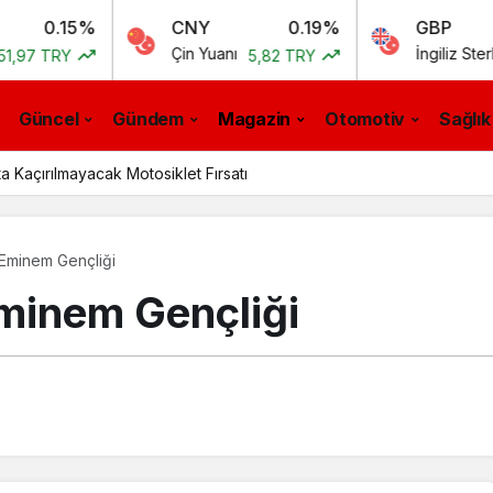
5%
CNY
0.19%
GBP
Çin Yuanı
İngiliz Sterlini
5,82 TRY
55,54
Güncel
Gündem
Magazin
Otomotiv
Sağlık
a Kaçırılmayacak Motosiklet Fırsatı
Eminem Gençliği
minem Gençliği