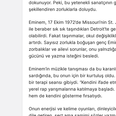
dokunuyor. Peki, bu yetenekli sanatçının ge
şekillendiren zorluklarla doluydu.
Eminem, 17 Ekim 1972’de Missouri’nin St
ile beraber sık sık taşındıkları Detroit’te 
olabilirdi. Fakat taşınmalar, okul değişikli
artırdı. Sayısız zorlukla boğuşan genç Emi
zorbalıklar ve ailevi sorunlar, onu yalnızl
gücünü ve yazma isteğini besledi.
Eminem’in müzikle tanışması da bu karanl
sardığında, bu onun için bir kurtuluş oldu.
bir terapi seansı gibiydi. “Kendini ifade
yerel rap yarışmalarına katılmaya başladı
hem de kendini gösterme fırsatıydı.
Onun enerjisi ve kelime oyunları, dinleyici
dile getiren, sert ama samimi sözler yazm