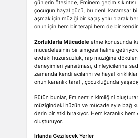
günlerin ötesinde, Eminem geçim sıkıntısı
çocuğun hayal gücü, bu denli karamsar bir
aşmak için müziği bir kaçış yolu olarak b
onun için hem bir terapi hem de bir kendin
Zorluklarla Mücadele
etme konusunda ken
mücadelesinin bir simgesi haline getiriyor
evdeki huzursuzluk, rap müziğine dökülen
deneyimleri yansıtması, dinleyicilerine sa
zamanda kendi acılarını ve hayal kırıklıkl
onun karanlık tarafı, çocukluğunda yaşadığ
Bütün bunlar, Eminem’in kimliğini oluştura
müziğindeki hüzün ve mücadeleyle bağ kura
derin bir etki bırakıyor. Hem karanlık he
oluşturuyor.
İrlanda Gezilecek Yerler