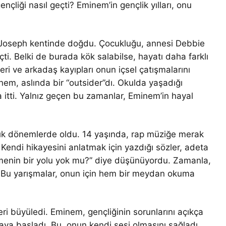
nçliği nasıl geçti? Eminem’in gençlik yılları, onu
. Joseph kentinde doğdu. Çocukluğu, annesi Debbie
geçti. Belki de burada kök salabilse, hayatı daha farklı
kleri ve arkadaş kayıpları onun içsel çatışmalarını
nem, aslında bir “outsider”dı. Okulda yaşadığı
ığa itti. Yalnız geçen bu zamanlar, Eminem’in hayal
ık dönemlerde oldu. 14 yaşında, rap müziğe merak
 Kendi hikayesini anlatmak için yazdığı sözler, adeta
 etmenin bir yolu yok mu?” diye düşünüyordu. Zamanla,
. Bu yarışmalar, onun için hem bir meydan okuma
leri büyüledi. Eminem, gençliğinin sorunlarını açıkça
aya başladı. Bu, onun kendi sesi olmasını sağladı.