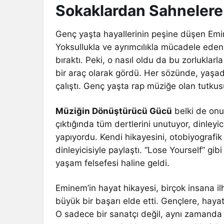
Sokaklardan Sahnelere:
Genç yaşta hayallerinin peşine düşen Emin
Yoksullukla ve ayrımcılıkla mücadele eden
bıraktı. Peki, o nasıl oldu da bu zorluklarla
bir araç olarak gördü. Her sözünde, yaşadığ
çalıştı. Genç yaşta rap müziğe olan tutkusu
Müziğin Dönüştürücü Gücü
belki de onu
çıktığında tüm dertlerini unutuyor, dinleyi
yapıyordu. Kendi hikayesini, otobiyografik 
dinleyicisiyle paylaştı. “Lose Yourself” gib
yaşam felsefesi haline geldi.
Eminem’in hayat hikayesi, birçok insana il
büyük bir başarı elde etti. Gençlere, haya
O sadece bir sanatçı değil, aynı zamanda b