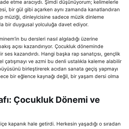
ifade etme aracıydı. Şimdi düşünüyorum; kelimelerle
izesi, bir gül gibi açarken aynı zamanda kanatlandıran
ap müziği, dinleyicisine sadece müzik dinleme
 bir duygusal yolculuğa davet ediyor.
inem’in bu dersleri nasıl algıladığı üzerine
akış açısı kazandırıyor. Çocukluk döneminde
bir ses kazandırdı. Hangi başka rap sanatçısı, gençlik
el çatışmayı ve azmi bu denli ustalıkla kaleme alabilir
büyüsünü birleştirerek acıdan sanata geçiş yapmayı
ece bir eğlence kaynağı değil, bir yaşam dersi olma
afı: Çocukluk Dönemi ve
içe kapanık hale getirdi. Herkesin yaşadığı o sıradan