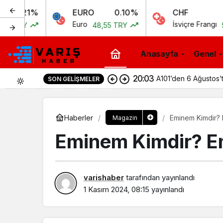
%
EURO
0.10%
CHF
0.1
Euro
İsviçre Frangı
48,55 TRY
51,97 TRY
Anasayfa
Genel
20:03
A101’den 6 Ağustos’t
SON GELIŞMELER
0
Haberler
Eminem Kimdir? 
Magazin
Eminem Kimdir? E
varishaber
tarafından yayınlandı
1 Kasım 2024, 08:15
yayınlandı