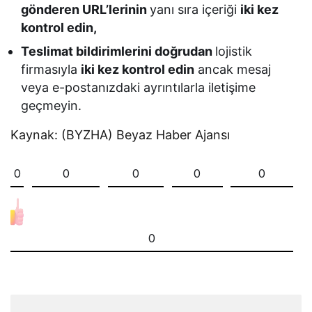
gönderen URL’lerinin
yanı sıra içeriği
iki kez
kontrol edin,
Teslimat bildirimlerini doğrudan
lojistik
firmasıyla
iki kez kontrol edin
ancak mesaj
veya e-postanızdaki ayrıntılarla iletişime
geçmeyin.
Kaynak: (BYZHA) Beyaz Haber Ajansı
0
0
0
0
0
0