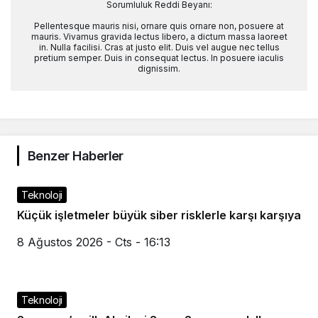
Sorumluluk Reddi Beyanı:
Pellentesque mauris nisi, ornare quis ornare non, posuere at
mauris. Vivamus gravida lectus libero, a dictum massa laoreet
in. Nulla facilisi. Cras at justo elit. Duis vel augue nec tellus
pretium semper. Duis in consequat lectus. In posuere iaculis
dignissim.
Benzer Haberler
Teknoloji
Küçük işletmeler büyük siber risklerle karşı karşıya
8 Ağustos 2026 - Cts - 16:13
Teknoloji