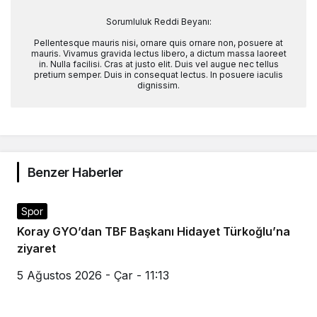
Sorumluluk Reddi Beyanı:
Pellentesque mauris nisi, ornare quis ornare non, posuere at
mauris. Vivamus gravida lectus libero, a dictum massa laoreet
in. Nulla facilisi. Cras at justo elit. Duis vel augue nec tellus
pretium semper. Duis in consequat lectus. In posuere iaculis
dignissim.
Benzer Haberler
Spor
Koray GYO’dan TBF Başkanı Hidayet Türkoğlu’na
ziyaret
5 Ağustos 2026 - Çar - 11:13