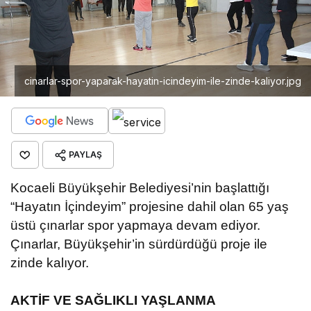
cinarlar-spor-yaparak-hayatin-icindeyim-ile-zinde-kaliyor.jpg
PAYLAŞ
Kocaeli Büyükşehir Belediyesi’nin başlattığı
“Hayatın İçindeyim” projesine dahil olan 65 yaş
üstü çınarlar spor yapmaya devam ediyor.
Çınarlar, Büyükşehir’in sürdürdüğü proje ile
zinde kalıyor.
AKTİF VE SAĞLIKLI YAŞLANMA