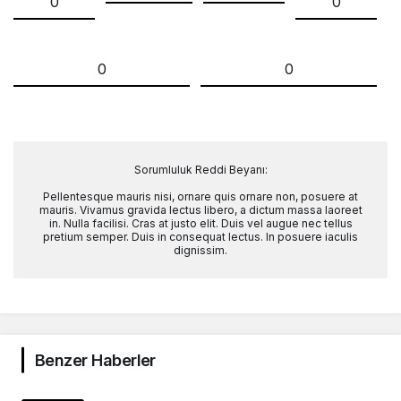
0
0
0
0
Sorumluluk Reddi Beyanı:
Pellentesque mauris nisi, ornare quis ornare non, posuere at
mauris. Vivamus gravida lectus libero, a dictum massa laoreet
in. Nulla facilisi. Cras at justo elit. Duis vel augue nec tellus
pretium semper. Duis in consequat lectus. In posuere iaculis
dignissim.
Benzer Haberler