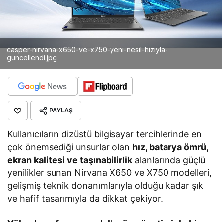
casper-nirvana-x650-ve-x750-yeni-nesil-hiziyla-
guncellendi.jpg
PAYLAŞ
Kullanıcıların dizüstü bilgisayar tercihlerinde en
çok önemsediği unsurlar olan
hız, batarya ömrü,
ekran kalitesi ve taşınabilirlik
alanlarında güçlü
yenilikler sunan Nirvana X650 ve X750 modelleri,
gelişmiş teknik donanımlarıyla olduğu kadar şık
ve hafif tasarımıyla da dikkat çekiyor.