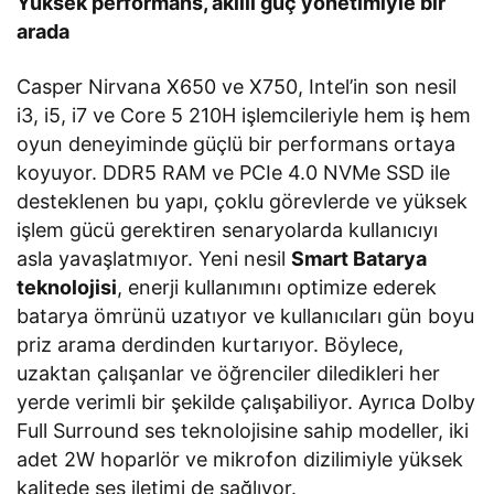
Yüksek performans, akıllı güç yönetimiyle bir
arada
Casper Nirvana X650 ve X750, Intel’in son nesil
i3, i5, i7 ve Core 5 210H işlemcileriyle hem iş hem
oyun deneyiminde güçlü bir performans ortaya
koyuyor. DDR5 RAM ve PCIe 4.0 NVMe SSD ile
desteklenen bu yapı, çoklu görevlerde ve yüksek
işlem gücü gerektiren senaryolarda kullanıcıyı
asla yavaşlatmıyor. Yeni nesil
Smart Batarya
teknolojisi
, enerji kullanımını optimize ederek
batarya ömrünü uzatıyor ve kullanıcıları gün boyu
priz arama derdinden kurtarıyor. Böylece,
uzaktan çalışanlar ve öğrenciler diledikleri her
yerde verimli bir şekilde çalışabiliyor. Ayrıca Dolby
Full Surround ses teknolojisine sahip modeller, iki
adet 2W hoparlör ve mikrofon dizilimiyle yüksek
kalitede ses iletimi de sağlıyor.