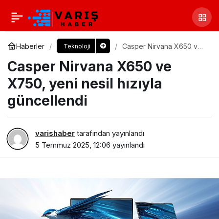
Haberler
Casper Nirvana X650 ve
Teknoloji
X750, yeni nesil hızıyla
Casper Nirvana X650 ve
güncellendi
X750, yeni nesil hızıyla
güncellendi
varishaber
tarafından yayınlandı
5 Temmuz 2025, 12:06
yayınlandı