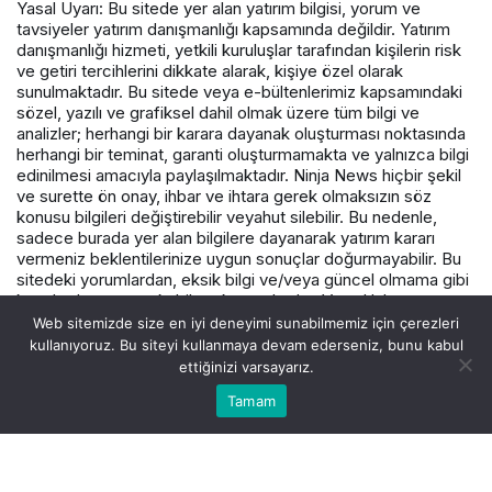
Yasal Uyarı: Bu sitede yer alan yatırım bilgisi, yorum ve
tavsiyeler yatırım danışmanlığı kapsamında değildir. Yatırım
danışmanlığı hizmeti, yetkili kuruluşlar tarafından kişilerin risk
ve getiri tercihlerini dikkate alarak, kişiye özel olarak
sunulmaktadır. Bu sitede veya e-bültenlerimiz kapsamındaki
sözel, yazılı ve grafiksel dahil olmak üzere tüm bilgi ve
analizler; herhangi bir karara dayanak oluşturması noktasında
herhangi bir teminat, garanti oluşturmamakta ve yalnızca bilgi
edinilmesi amacıyla paylaşılmaktadır. Ninja News hiçbir şekil
ve surette ön onay, ihbar ve ihtara gerek olmaksızın söz
konusu bilgileri değiştirebilir veyahut silebilir. Bu nedenle,
sadece burada yer alan bilgilere dayanarak yatırım kararı
vermeniz beklentilerinize uygun sonuçlar doğurmayabilir. Bu
sitedeki yorumlardan, eksik bilgi ve/veya güncel olmama gibi
konularda ortaya çıkabilecek zararlardan Varış Haber ve
çalışanlarının herhangi bir sorumluluğu bulunmamaktadır.
Web sitemizde size en iyi deneyimi sunabilmemiz için çerezleri
kullanıyoruz. Bu siteyi kullanmaya devam ederseniz, bunu kabul
ettiğinizi varsayarız.
© Telif Hakkı 2026, Tüm Hakları Saklıdır.
Tamam
Akış
Hesabım
Canlı Borsa
Anasayfa