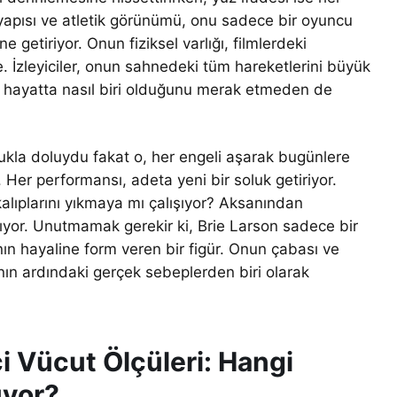
ı yapısı ve atletik görünümü, onu sadece bir oyuncu
 getiriyor. Onun fiziksel varlığı, filmlerdeki
 İzleyiciler, onun sahnedeki tüm hareketlerini büyük
k hayatta nasıl biri olduğunu merak etmeden de
lukla doluydu fakat o, her engeli aşarak bugünlere
. Her performansı, adeta yeni bir soluk getiriyor.
alıplarını yıkmaya mı çalışıyor? Aksanından
taşıyor. Unutmamak gerekir ki, Brie Larson sadece bir
n hayaline form veren bir figür. Onun çabası ve
ının ardındaki gerçek sebeplerden biri olarak
ci Vücut Ölçüleri: Hangi
uyor?