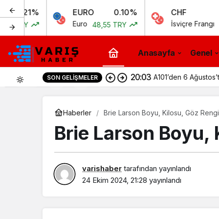
1%
EURO
0.10%
CHF
0.
Euro
İsviçre Frangı
Y
48,55 TRY
51,97 T
Anasayfa
Genel
20:03
A101’den 6 Ağustos’t
SON GELIŞMELER
0
Haberler
Brie Larson Boyu, Kilosu, Göz Rengi
Brie Larson Boyu, 
varishaber
tarafından yayınlandı
24 Ekim 2024, 21:28
yayınlandı