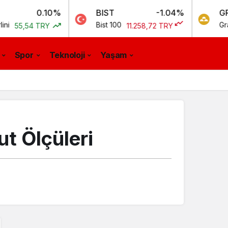
0.10%
BIST
-1.04%
GR. ALTIN
Bist 100
Gram Altın
4 TRY
11.258,72 TRY
Spor
Teknoloji
Yaşam
ut Ölçüleri