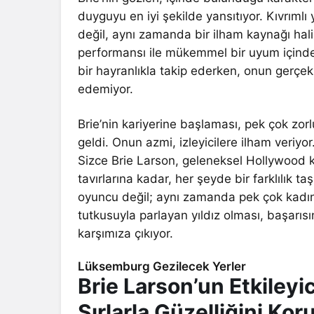
duyguyu en iyi şekilde yansıtıyor. Kıvrıml
değil, aynı zamanda bir ilham kaynağı haline
performansı ile mükemmel bir uyum içinde.
bir hayranlıkla takip ederken, onun gerçe
edemiyor.
Brie’nin kariyerine başlaması, pek çok zor
geldi. Onun azmi, izleyicilere ilham veriyor
Sizce Brie Larson, geleneksel Hollywood k
tavırlarına kadar, her şeyde bir farklılık 
oyuncu değil; aynı zamanda pek çok kadını
tutkusuyla parlayan yıldız olması, başarıs
karşımıza çıkıyor.
Lüksemburg Gezilecek Yerler
Brie Larson’un Etkileyi
Sırlarla Güzelliğini Kor