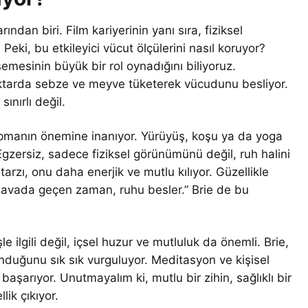
ından biri. Film kariyerinin yanı sıra, fiziksel
Peki, bu etkileyici vücut ölçülerini nasıl koruyor?
semesinin büyük bir rol oynadığını biliyoruz.
ktarda sebze ve meyve tüketerek vücudunu besliyor.
ınırlı değil.
apmanın önemine inanıyor. Yürüyüş, koşu ya da yoga
Egzersiz, sadece fiziksel görünümünü değil, ruh halini
tarzı, onu daha enerjik ve mutlu kılıyor. Güzellikle
k havada geçen zaman, ruhu besler.” Brie de bu
 ilgili değil, içsel huzur ve mutluluk da önemli. Brie,
lunduğunu sık sık vurguluyor. Meditasyon ve kişisel
 başarıyor. Unutmayalım ki, mutlu bir zihin, sağlıklı bir
lik çıkıyor.