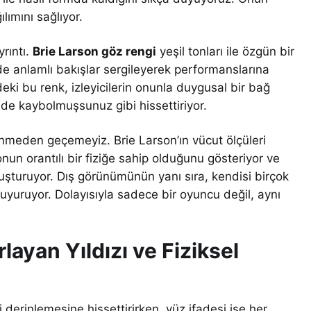
lımını sağlıyor.
yrıntı.
Brie Larson göz rengi
yeşil tonları ile özgün bir
de anlamlı bakışlar sergileyerek performanslarına
eki bu renk, izleyicilerin onunla duygusal bir bağ
nde kaybolmuşsunuz gibi hissettiriyor.
meden geçemeyiz. Brie Larson’ın vücut ölçüleri
nun orantılı bir fiziğe sahip olduğunu gösteriyor ve
luşturuyor. Dış görünümünün yanı sıra, kendisi birçok
duyuruyor. Dolayısıyla sadece bir oyuncu değil, aynı
layan Yıldızı ve Fiziksel
i derinlemesine hissettirirken, yüz ifadesi ise her