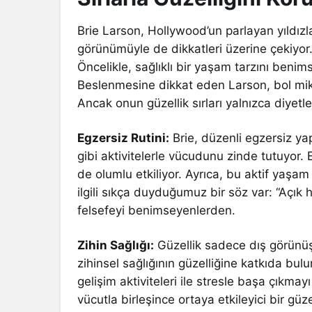
Brie Larson, Hollywood’un parlayan yıldızlar
görünümüyle de dikkatleri üzerine çekiyor. 
Öncelikle, sağlıklı bir yaşam tarzını benim
Beslenmesine dikkat eden Larson, bol mi
Ancak onun güzellik sırları yalnızca diyetle s
Egzersiz Rutini:
Brie, düzenli egzersiz y
gibi aktivitelerle vücudunu zinde tutuyor. 
de olumlu etkiliyor. Ayrıca, bu aktif yaşam 
ilgili sıkça duyduğumuz bir söz var: “Açı
felsefeyi benimseyenlerden.
Zihin Sağlığı:
Güzellik sadece dış görünüşle
zihinsel sağlığının güzelliğine katkıda bu
gelişim aktiviteleri ile stresle başa çıkmayı
vücutla birleşince ortaya etkileyici bir güzel