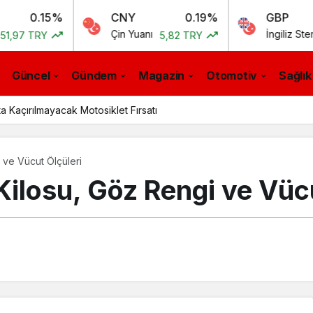
15%
CNY
0.19%
GBP
Çin Yuanı
İngiliz Sterlini
RY
5,82 TRY
55,5
Güncel
Gündem
Magazin
Otomotiv
Sağlık
a Kaçırılmayacak Motosiklet Fırsatı
 ve Vücut Ölçüleri
Kilosu, Göz Rengi ve Vüc