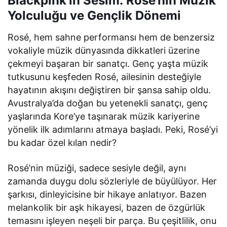
Blackpink’in Sesim: Rosé’nin Müzik
Yolculuğu ve Gençlik Dönemi
Rosé, hem sahne performansı hem de benzersiz
vokaliyle müzik dünyasında dikkatleri üzerine
çekmeyi başaran bir sanatçı. Genç yaşta müzik
tutkusunu keşfeden Rosé, ailesinin desteğiyle
hayatının akışını değiştiren bir şansa sahip oldu.
Avustralya’da doğan bu yetenekli sanatçı, genç
yaşlarında Kore’ye taşınarak müzik kariyerine
yönelik ilk adımlarını atmaya başladı. Peki, Rosé’yi
bu kadar özel kılan nedir?
Rosé’nin müziği, sadece sesiyle değil, aynı
zamanda duygu dolu sözleriyle de büyülüyor. Her
şarkısı, dinleyicisine bir hikaye anlatıyor. Bazen
melankolik bir aşk hikayesi, bazen de özgürlük
temasını işleyen neşeli bir parça. Bu çeşitlilik, onu