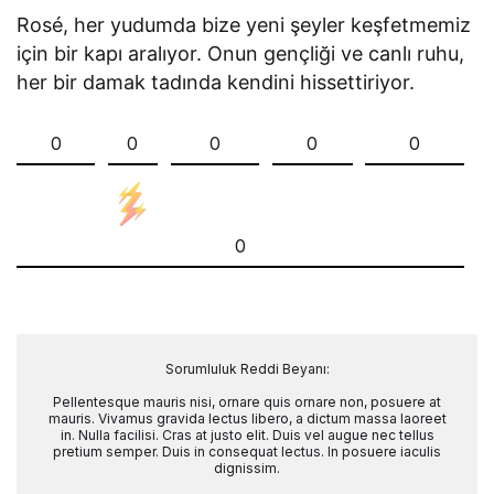
Rosé, her yudumda bize yeni şeyler keşfetmemiz
için bir kapı aralıyor. Onun gençliği ve canlı ruhu,
her bir damak tadında kendini hissettiriyor.
0
0
0
0
0
0
Sorumluluk Reddi Beyanı:
Pellentesque mauris nisi, ornare quis ornare non, posuere at
mauris. Vivamus gravida lectus libero, a dictum massa laoreet
in. Nulla facilisi. Cras at justo elit. Duis vel augue nec tellus
pretium semper. Duis in consequat lectus. In posuere iaculis
dignissim.