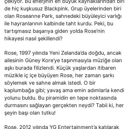
çekiyor. Bu enerjinin en büyük kaynaklarından biri
de hiç kuşkusuz Blackpink. Grup üyelerinden biri
olan Roseanne Park, sahnedeki büyüleyici varlığı
ile hayranlarının kalbinde taht kurdu. Peki, bu
tartışmasız başarıya giden yolda Rose’nin
hikayesi nasıl şekillendi?
Rose, 1997 yılında Yeni Zelanda’da doğdu, ancak
ailesinin Güney Kore’ye taşınmasıyla müziğe olan
aşkı burada filizlendi. Küçük yaşlardan itibaren
müzikle iç içe büyüyen Rose, her zaman şarkı
söylemek ve sahne almak istedi. O bir
kaplumbağa gibi; yavaş ama emin adımlarla kendi
yolunu buldu. Bu piramidin en tepe noktasında
durmasını sağlayan gerçekten neydi? Tabii ki, her
şeyin başı olan tutku!
Rose, 2012 yılında YG Entertainment’a katılarak