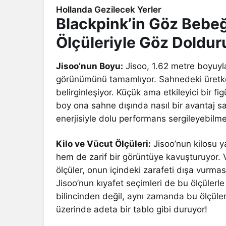
Hollanda Gezilecek Yerler
Blackpink’in Göz Bebeği
Ölçüleriyle Göz Doldur
Jisoo’nun Boyu:
Jisoo, 1.62 metre boyuyla
görünümünü tamamlıyor. Sahnedeki üretken
belirginleşiyor. Küçük ama etkileyici bir figü
boy ona sahne dışında nasıl bir avantaj sa
enerjisiyle dolu performans sergileyebilmes
Kilo ve Vücut Ölçüleri:
Jisoo’nun kilosu y
hem de zarif bir görüntüye kavuşturuyor. V
ölçüler, onun içindeki zarafeti dışa vurma
Jisoo’nun kıyafet seçimleri de bu ölçülerl
bilincinden değil, aynı zamanda bu ölçüle
üzerinde adeta bir tablo gibi duruyor!