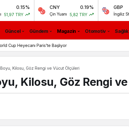
.15%
CNY
0.19%
GBP
Çin Yuanı
İngiliz Sterlini
RY
5,82 TRY
55,
Güncel
Gündem
Magazin
Otomotiv
Sağlık
ld Cup Heyecanı Paris’te Başlıyor
 Boyu, Kilosu, Göz Rengi ve Vücut Ölçüleri
yu, Kilosu, Göz Rengi ve