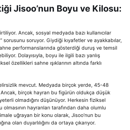
iği Jisoo’nun Boyu ve Kilosu:
tiliyor. Ancak, sosyal medyada bazı kullanıcılar
sorusunu soruyor. Giydiği kıyafetler ve ayakkabılar,
e sahne performanslarında gösterdiği duruş ve temsil
liyor. Dolayısıyla, boyu ile ilgili bazı yanlış
el özellikleri sahne ışıklarının altında farklı
elirsizlik mevcut. Medyada birçok yerde, 45-48
. Ancak, birçok hayran bu figürün oldukça düşük
yeterli olmadığını düşünüyor. Herkesin fiziksel
lolu olmasının hayranları tarafından daha olumlu
imale uğrayan bir konu olarak, Jisoo’nun bu
ına olan duyarlılığını da ortaya çıkarıyor.