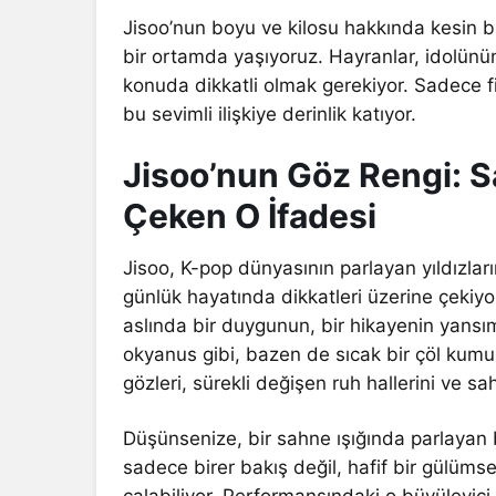
Jisoo’nun boyu ve kilosu hakkında kesin bi
bir ortamda yaşıyoruz. Hayranlar, idolünün
konuda dikkatli olmak gerekiyor. Sadece fizi
bu sevimli ilişkiye derinlik katıyor.
Jisoo’nun Göz Rengi: 
Çeken O İfadesi
Jisoo, K-pop dünyasının parlayan yıldızl
günlük hayatında dikkatleri üzerine çekiyo
aslında bir duygunun, bir hikayenin yansı
okyanus gibi, bazen de sıcak bir çöl kumun
gözleri, sürekli değişen ruh hallerini ve s
Düşünsenize, bir sahne ışığında parlayan bu
sadece birer bakış değil, hafif bir gülümseme
çalabiliyor. Performansındaki o büyüleyici 