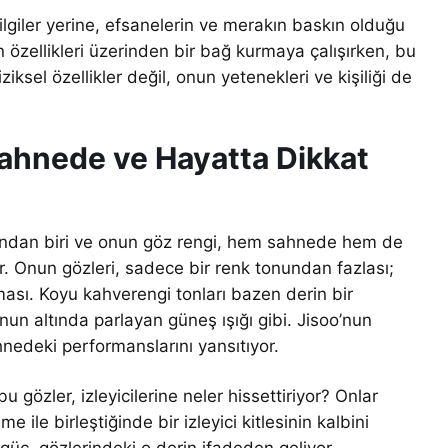
lgiler yerine, efsanelerin ve merakın baskın olduğu
 özellikleri üzerinden bir bağ kurmaya çalışırken, bu
ksel özellikler değil, onun yetenekleri ve kişiliği de
Sahnede ve Hayatta Dikkat
arından biri ve onun göz rengi, hem sahnede hem de
r. Onun gözleri, sadece bir renk tonundan fazlası;
ması. Koyu kahverengi tonları bazen derin bir
un altında parlayan güneş ışığı gibi. Jisoo’nun
ahnedeki performanslarını yansıtıyor.
 gözler, izleyicilerine neler hissettiriyor? Onlar
 ile birleştiğinde bir izleyici kitlesinin kalbini
güç, gözlerindeki o derin ifadeden geliyor.