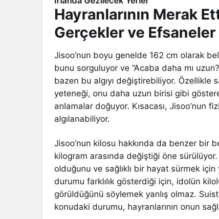
İrlanda Gezilecek Yerler
Hayranlarının Merak Ett
Gerçekler ve Efsaneler
Jisoo’nun boyu genelde 162 cm olarak belir
bunu sorguluyor ve “Acaba daha mı uzun?” 
bazen bu algıyı değiştirebiliyor. Özellikl
yeteneği, onu daha uzun birisi gibi gösterebi
anlamalar doğuyor. Kısacası, Jisoo’nun fiziks
algılanabiliyor.
Jisoo’nun kilosu hakkında da benzer bir b
kilogram arasında değiştiği öne sürülüyor
olduğunu ve sağlıklı bir hayat sürmek için 
durumu farklılık gösterdiği için, idolün ki
görüldüğünü söylemek yanlış olmaz. Suist
konudaki durumu, hayranlarının onun sağlığ