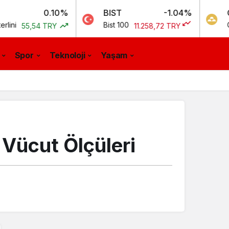
0.10%
BIST
-1.04%
GR. ALTIN
Bist 100
Gram Altın
54 TRY
11.258,72 TRY
Spor
Teknoloji
Yaşam
 Vücut Ölçüleri