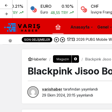
21%
EURO
0.10%
CHF
0
Euro
İsviçre Frangı
Y
48,55 TRY
51,97 T
Anasayfa
Genel
17:13
2026 PUBG Mobile Wor
SON GELIŞMELER
0
Haberler
Blackpink Jisoo
Magazin
Blackpink Jisoo Bo
varishaber
tarafından yayınlandı
29 Ekim 2024, 20:15
yayınlandı