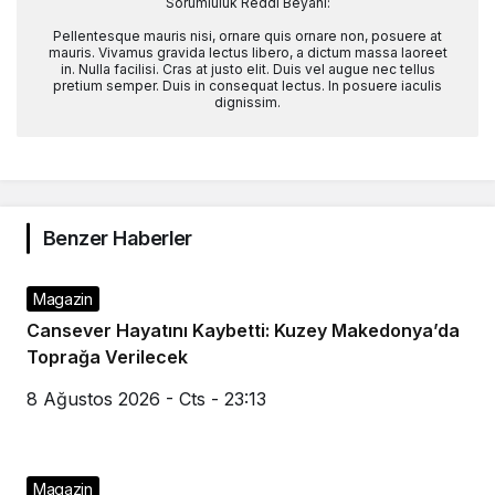
Sorumluluk Reddi Beyanı:
Pellentesque mauris nisi, ornare quis ornare non, posuere at
mauris. Vivamus gravida lectus libero, a dictum massa laoreet
in. Nulla facilisi. Cras at justo elit. Duis vel augue nec tellus
pretium semper. Duis in consequat lectus. In posuere iaculis
dignissim.
Benzer Haberler
Magazin
Cansever Hayatını Kaybetti: Kuzey Makedonya’da
Toprağa Verilecek
8 Ağustos 2026 - Cts - 23:13
Magazin