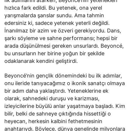
İlk adımlarını atarken, Beyoncé’nin yetenekleri
hızlıca fark edildi. Bu yetenek, ona yerel
yarışmalarda şanslar sundu. Ama tahmin
edersiniz ki, sadece yetenek yeterli değildi.
İnanılmaz bir azim ve özveri gerekiyordu. Dans,
şarkı söyleme ve sahne performansı; hepsi bir
arada düşünülmesi gereken unsurlardı. Beyoncé,
bu unsurların her birine yoğun bir şekilde
odaklanarak kendini geliştirdi.
Beyoncé’nin gençlik dönemindeki bu ilk adımlar,
onu ileride tanıyacağımız o ikonik sanatçı olmaya
bir adım daha yaklaştırdı. Yeteneklerine ek
olarak, sahnedeki duruşu ve karizması,
izleyicilerine büyülü anlar yaşatmaya başladı. Kim
bilir, belki de sahneye çıktığında hissettiği o
heyecan, herkesin kalbini fethetmesinin
anahtarıydı. Böylece, dünya genelinde milyonlara