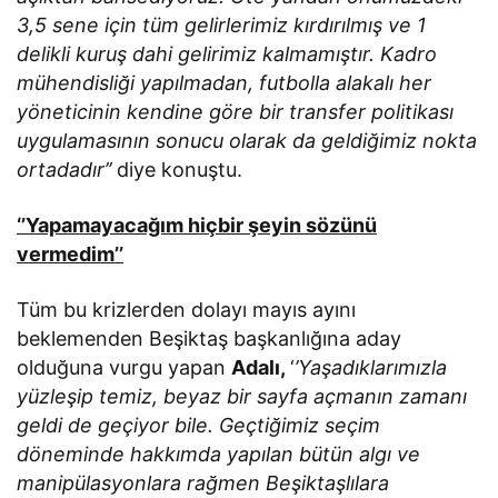
3,5 sene için tüm gelirlerimiz kırdırılmış ve 1
delikli kuruş dahi gelirimiz kalmamıştır. Kadro
mühendisliği yapılmadan, futbolla alakalı her
yöneticinin kendine göre bir transfer politikası
uygulamasının sonucu olarak da geldiğimiz nokta
ortadadır’’
diye konuştu.
‘’Yapamayacağım hiçbir şeyin sözünü
vermedim’’
Tüm bu krizlerden dolayı mayıs ayını
beklemenden Beşiktaş başkanlığına aday
olduğuna vurgu yapan
Adalı,
‘
’Yaşadıklarımızla
yüzleşip temiz, beyaz bir sayfa açmanın zamanı
geldi de geçiyor bile. Geçtiğimiz seçim
döneminde hakkımda yapılan bütün algı ve
manipülasyonlara rağmen Beşiktaşlılara