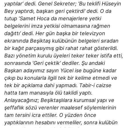
yaptılar’ dedi. Genel Sekreter; ‘Bu teklifi Hüseyin
Bey yaptırdı, başkan geri çektirdi’ dedi. O da
tutup ‘Samet Hoca da menajerlere yetki
belgelerini imza yetkisi olmamasına rağmen
dağıttı’ dedi. Her gün başka bir televizyon
ekranında Beşiktaş kulübünün belgeleri sıradan
bir kağıt parçasıymış gibi rahat rahat gösterildi.
Bazı yönetim kurulu üyeleri teker teker istifa etti,
sonrasında ‘Geri çektik’ dediler. Şu andaki
Başkan adayımız sayın Yücel ise bugüne kadar
çıkıp bu konularla ilgili tek bir kelime etmedi ve
tek bir açıklama dahi yapmadı. Tabir-i caizse
hatta tam manasıyla ölü taklidi yaptı.
Anlayacağınız; Beşiktaşlılara kurumsal yapı ve
şeffaflık sözü verenler maalesef söylemlerinin
tam tersini icra ettiler. O yüzden önce
yaptıklarının hesabını vermeliler, sonra kulübün