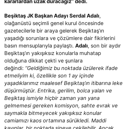
kararlardan uzak duracağız’’ dedi.
Beşiktaş JK Başkan Adayı Serdal Adalı
,
olağanüstü seçimli genel kurul öncesinde
gazetecilerle bir araya gelerek Beşiktaş’ın
yaşadığı sorunlara ve çözümlere dair fikirlerini
basın mensuplarıyla paylaştı.
Adalı
, son bir aydır
Beşiktaş’ın yakışıksız konularla muhatap
olduğuna dikkat çekti ve şunlara
değindi:
‘’Geldiğimiz bu noktada üzülerek ifade
etmeliyim ki, özellikle son 1 ay içinde
yaşadıklarımız maalesef Beşiktaş’ın itibarına leke
düşürmüştür. Entrika, gerilim, bolca yalan ve
Beşiktaş ismiyle hiçbir zaman yan yana
gelmemesi gereken komisyon, sahte evrak ve
saymakla bitmeyecek yakışıksız konular
camiamızı kaos ortamına sürükledi. Maddi
kayıplar, bir noktada sineye çekilebilir. Ancak,