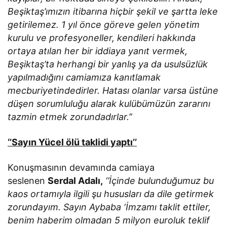
Beşiktaş’ımızın itibarına hiçbir şekil ve şartta leke
getirilemez. 1 yıl önce göreve gelen yönetim
kurulu ve profesyoneller, kendileri hakkında
ortaya atılan her bir iddiaya yanıt vermek,
Beşiktaş’ta herhangi bir yanlış ya da usulsüzlük
yapılmadığını camiamıza kanıtlamak
mecburiyetindedirler. Hatası olanlar varsa üstüne
düşen sorumluluğu alarak kulübümüzün zararını
tazmin etmek zorundadırlar.’’
‘’Sayın Yücel ölü taklidi yaptı’’
Konuşmasının devamında camiaya
seslenen
Serdal Adalı,
‘’İçinde bulunduğumuz bu
kaos ortamıyla ilgili şu hususları da dile getirmek
zorundayım. Sayın Aybaba ‘İmzamı taklit ettiler,
benim haberim olmadan 5 milyon euroluk teklif