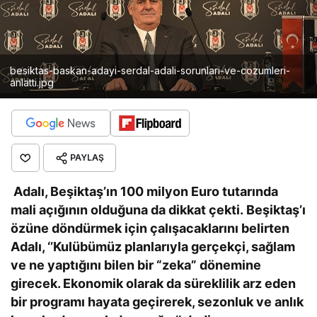
besiktas-baskan-adayi-serdal-adali-sorunlari-ve-cozumleri-
anlatti.jpg
PAYLAŞ
Adalı, Beşiktaş’ın 100 milyon Euro tutarında
mali açığının olduğuna da dikkat çekti. Beşiktaş’ı
özüne döndürmek için çalışacaklarını belirten
Adalı, ‘’Kulübümüz planlarıyla gerçekçi, sağlam
ve ne yaptığını bilen bir “zeka” dönemine
girecek. Ekonomik olarak da süreklilik arz eden
bir programı hayata geçirerek, sezonluk ve anlık