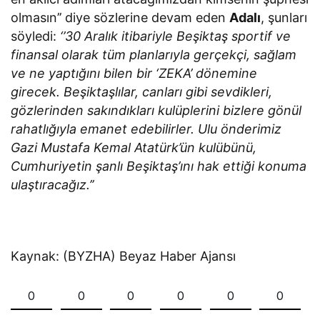
olmasın’’ diye sözlerine devam eden
Adalı
, şunları
söyledi:
‘’30 Aralık itibariyle Beşiktaş sportif ve
finansal olarak tüm planlarıyla gerçekçi, sağlam
ve ne yaptığını bilen bir ‘ZEKA’ dönemine
girecek. Beşiktaşlılar, canları gibi sevdikleri,
gözlerinden sakındıkları kulüplerini bizlere gönül
rahatlığıyla emanet edebilirler. Ulu önderimiz
Gazi Mustafa Kemal Atatürk’ün kulübünü,
Cumhuriyetin şanlı Beşiktaş’ını hak ettiği konuma
ulaştıracağız.’’
Kaynak: (BYZHA) Beyaz Haber Ajansı
0
0
0
0
0
0