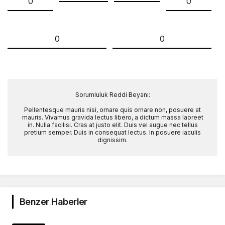
0
0
0
0
Sorumluluk Reddi Beyanı:
Pellentesque mauris nisi, ornare quis ornare non, posuere at
mauris. Vivamus gravida lectus libero, a dictum massa laoreet
in. Nulla facilisi. Cras at justo elit. Duis vel augue nec tellus
pretium semper. Duis in consequat lectus. In posuere iaculis
dignissim.
Benzer Haberler