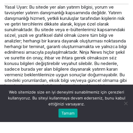
Yasal Uyarı: Bu sitede yer alan yatırım bilgisi, yorum ve
tavsiyeler yatırım danışmanlığı kapsamında değildir. Yatırım
danışmanlığı hizmeti, yetkili kuruluşlar tarafından kişilerin risk
ve getiri tercihlerini dikkate alarak, kişiye özel olarak
sunulmaktadır. Bu sitede veya e-bültenlerimiz kapsamındaki
sözel, yazılı ve grafiksel dahil olmak üzere tüm bilgi ve
analizler; herhangi bir karara dayanak oluşturması noktasında
herhangi bir teminat, garanti oluşturmamakta ve yalnızca bilgi
edinilmesi amacıyla paylaşılmaktadır. Ninja News hiçbir şekil
ve surette ön onay, ihbar ve ihtara gerek olmaksızın söz
konusu bilgileri değiştirebilir veyahut silebilir. Bu nedenle,
sadece burada yer alan bilgilere dayanarak yatırım kararı
vermeniz beklentilerinize uygun sonuçlar doğurmayabilir. Bu
sitedeki yorumlardan, eksik bilgi ve/veya güncel olmama gibi
konularda ortaya çıkabilecek zararlardan Varış Haber ve
çalışanlarının herhangi bir sorumluluğu bulunmamaktadır.
Web sitemizde size en iyi deneyimi sunabilmemiz için çerezleri
kullanıyoruz. Bu siteyi kullanmaya devam ederseniz, bunu kabul
ettiğinizi varsayarız.
© Telif Hakkı 2026, Tüm Hakları Saklıdır.
Tamam
Akış
Hesabım
Canlı Borsa
Anasayfa