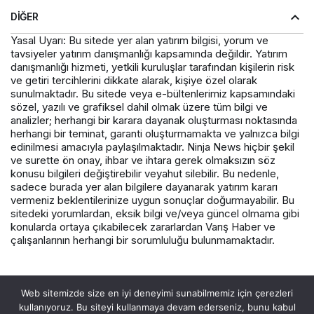
DIĞER
Yasal Uyarı: Bu sitede yer alan yatırım bilgisi, yorum ve
tavsiyeler yatırım danışmanlığı kapsamında değildir. Yatırım
danışmanlığı hizmeti, yetkili kuruluşlar tarafından kişilerin risk
ve getiri tercihlerini dikkate alarak, kişiye özel olarak
sunulmaktadır. Bu sitede veya e-bültenlerimiz kapsamındaki
sözel, yazılı ve grafiksel dahil olmak üzere tüm bilgi ve
analizler; herhangi bir karara dayanak oluşturması noktasında
herhangi bir teminat, garanti oluşturmamakta ve yalnızca bilgi
edinilmesi amacıyla paylaşılmaktadır. Ninja News hiçbir şekil
ve surette ön onay, ihbar ve ihtara gerek olmaksızın söz
konusu bilgileri değiştirebilir veyahut silebilir. Bu nedenle,
sadece burada yer alan bilgilere dayanarak yatırım kararı
vermeniz beklentilerinize uygun sonuçlar doğurmayabilir. Bu
sitedeki yorumlardan, eksik bilgi ve/veya güncel olmama gibi
konularda ortaya çıkabilecek zararlardan Varış Haber ve
çalışanlarının herhangi bir sorumluluğu bulunmamaktadır.
© Telif Hakkı 2026, Tüm Hakları Saklıdır.
Web sitemizde size en iyi deneyimi sunabilmemiz için çerezleri
kullanıyoruz. Bu siteyi kullanmaya devam ederseniz, bunu kabul