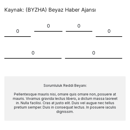
Kaynak: (BYZHA) Beyaz Haber Ajansı
0
0
0
0
0
0
Sorumluluk Reddi Beyanı:
Pellentesque mauris nisi, ornare quis ornare non, posuere at
mauris. Vivamus gravida lectus libero, a dictum massa laoreet
in. Nulla facilisi. Cras at justo elit. Duis vel augue nec tellus
pretium semper. Duis in consequat lectus. In posuere iaculis
dignissim.